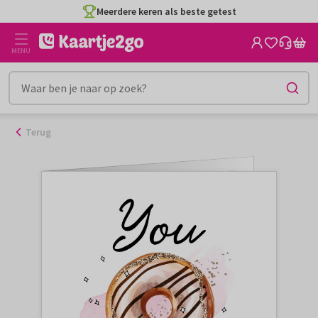
Ga
Meerdere keren als beste getest
naar
de
MENU
inhoud
Terug