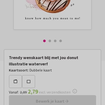
Trendy wenskaart blij met jou donut
illustratie waterverf
Vanaf:
€ 2,79
excl. verzendkosten
Kaartsoort
:
Dubbele kaart
2,79
Vanaf
:
2,89
excl. verzendkosten
Bewerk je kaart