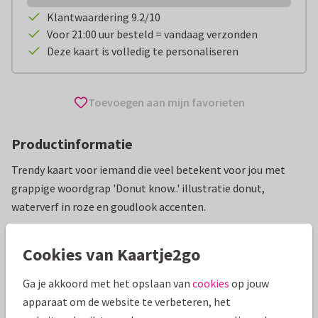
Klantwaardering 9.2/10
Voor 21:00 uur besteld = vandaag verzonden
Deze kaart is volledig te personaliseren
Toevoegen aan mijn favorieten
Productinformatie
Trendy kaart voor iemand die veel betekent voor jou met
grappige woordgrap 'Donut know..' illustratie donut,
waterverf in roze en goudlook accenten.
Alle kaarten zijn helemaal naar wens aan te passen
Cookies van Kaartje2go
Wenskaarten
Renee geeft vorm
Compliment
Grapp
Ga je akkoord met het opslaan van
cookies
op jouw
apparaat om de website te verbeteren, het