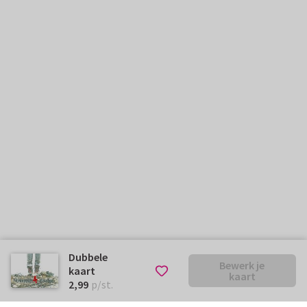
Dubbele
Bewerk je
kaart
kaart
€ 2,99
p/st.
2,99
p/st.