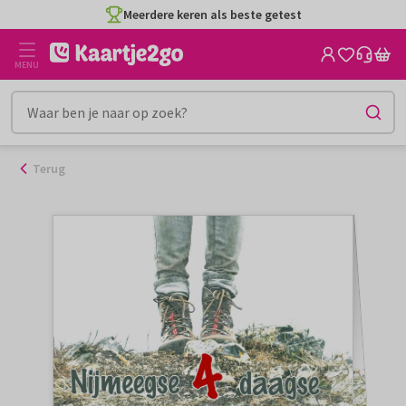
Ga
Meerdere keren als beste getest
naar
de
MENU
inhoud
Terug