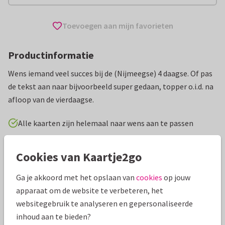
Toevoegen aan mijn favorieten
Productinformatie
Wens iemand veel succes bij de (Nijmeegse) 4 daagse. Of pas
de tekst aan naar bijvoorbeeld super gedaan, topper o.i.d. na
afloop van de vierdaagse.
Alle kaarten zijn helemaal naar wens aan te passen
Wenskaarten
Daphne de Haan
Motiverend
Succes
Cookies van Kaartje2go
Ga je akkoord met het opslaan van
cookies
op jouw
Specificaties bij deze kaart
apparaat om de website te verbeteren, het
Papiersoort:
Kies uit 6 luxe papiersoorten
websitegebruik te analyseren en gepersonaliseerde
inhoud aan te bieden?