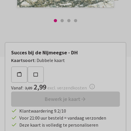
Succes bij de Nijmeegse - DH
Vanaf:
€ 2,99
excl. verzendkosten
Kaartsoort
:
Dubbele kaart
2,99
Vanaf
:
excl. verzendkosten
3,09
Bewerk je kaart
Klantwaardering 9.2/10
Voor 21:00 uur besteld = vandaag verzonden
Deze kaart is volledig te personaliseren