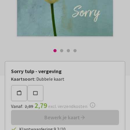
Sorry tulp - vergeving
Vanaf:
€ 2,79
excl. verzendkosten
Kaartsoort
:
Dubbele kaart
2,79
Vanaf
:
2,89
excl. verzendkosten
Bewerk je kaart
Klantwaardering 9.2/10