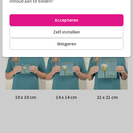
inhoud aan te bieden?
Envelop:
Witte vensterenvelop
Accepteren
Adres:
Achterop de kaart
Zelf instellen
Formaten
Weigeren
10 x 10 cm
14 x 14 cm
21 x 21 cm