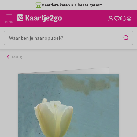
Ga
Meerdere keren als beste getest
naar
de
MENU
inhoud
Terug