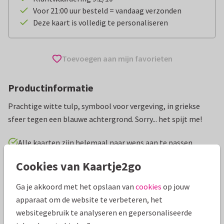
Voor 21:00 uur besteld = vandaag verzonden
Deze kaart is volledig te personaliseren
Toevoegen aan mijn favorieten
Productinformatie
Prachtige witte tulp, symbool voor vergeving, in griekse
sfeer tegen een blauwe achtergrond. Sorry... het spijt me!
Alle kaarten zijn helemaal naar wens aan te passen
Cookies van Kaartje2go
Wenskaarten
Creagaat
Sorry / iets goedmaken
Ga je akkoord met het opslaan van
cookies
op jouw
Specificaties bij deze kaart
apparaat om de website te verbeteren, het
websitegebruik te analyseren en gepersonaliseerde
Papiersoort:
Kies uit 6 luxe papiersoorten