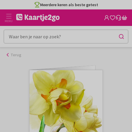
Ga
Meerdere keren als beste getest
naar
de
MENU
inhoud
Terug