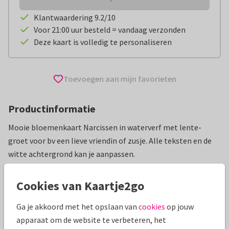
Klantwaardering 9.2/10
Voor 21:00 uur besteld = vandaag verzonden
Deze kaart is volledig te personaliseren
Toevoegen aan mijn favorieten
Productinformatie
Mooie bloemenkaart Narcissen in waterverf met lente-
groet voor bv een lieve vriendin of zusje. Alle teksten en de
witte achtergrond kan je aanpassen.
Alle kaarten zijn helemaal naar wens aan te passen
Cookies van Kaartje2go
Wenskaarten
Hans Elsenburg
Ga je akkoord met het opslaan van
cookies
op jouw
apparaat om de website te verbeteren, het