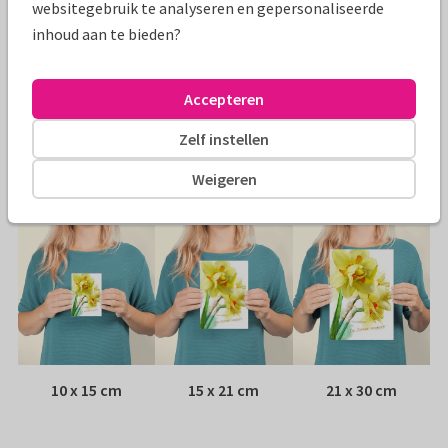
websitegebruik te analyseren en gepersonaliseerde
Specificaties bij deze kaart
inhoud aan te bieden?
Papiersoort:
Kies uit 6 luxe papiersoorten
Accepteren
Envelop:
Witte vensterenvelop
Zelf instellen
Adres:
Achterop de kaart
Weigeren
Formaten
10 x 15 cm
15 x 21 cm
21 x 30 cm