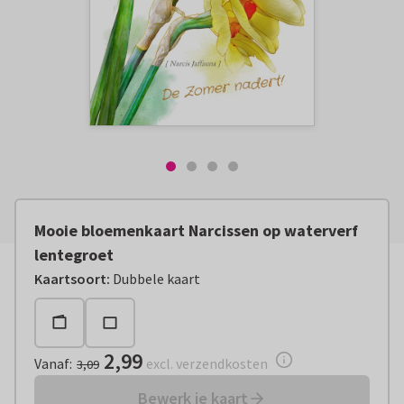
Mooie bloemenkaart Narcissen op waterverf
lentegroet
Vanaf:
€ 2,99
excl. verzendkosten
Kaartsoort
:
Dubbele kaart
2,99
Vanaf
:
excl. verzendkosten
3,09
Bewerk je kaart