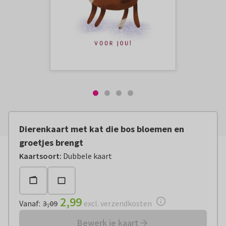
Dierenkaart met kat die bos bloemen en
groetjes brengt
Vanaf:
€ 2,99
excl. verzendkosten
Kaartsoort
:
Dubbele kaart
2,99
Vanaf
:
3,09
excl. verzendkosten
Bewerk je kaart