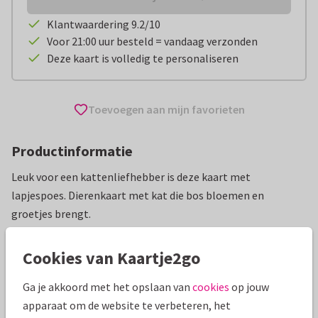
Klantwaardering 9.2/10
Voor 21:00 uur besteld = vandaag verzonden
Deze kaart is volledig te personaliseren
Toevoegen aan mijn favorieten
Productinformatie
Leuk voor een kattenliefhebber is deze kaart met
lapjespoes. Dierenkaart met kat die bos bloemen en
groetjes brengt.
Alle kaarten zijn helemaal naar wens aan te passen
Cookies van Kaartje2go
Wenskaarten
Marjoleins Creations
Dieren
Opbeure
Ga je akkoord met het opslaan van
cookies
op jouw
apparaat om de website te verbeteren, het