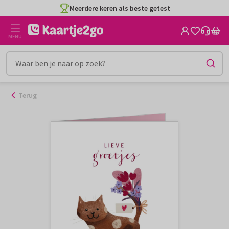
Ga
Meerdere keren als beste getest
naar
de
MENU
inhoud
Terug