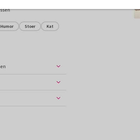
assen
Humor
Stoer
Kat
ten