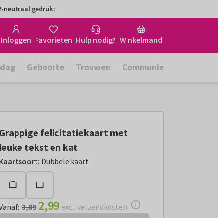
-neutraal gedrukt
Inloggen
Favorieten
Hulp nodig?
Winkelmand
rdag
Geboorte
Trouwen
Communie
Grappige felicitatiekaart met
leuke tekst en kat
Vanaf:
€ 2,99
excl. verzendkosten
Kaartsoort
:
Dubbele kaart
2,99
Vanaf
:
3,09
excl. verzendkosten