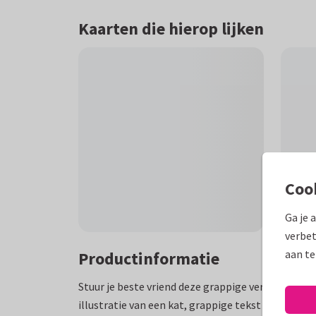
Kaarten die hierop lijken
Coo
Ga je 
verbet
aan te
Productinformatie
Stuur je beste vriend deze grappige verjaardagska
illustratie van een kat, grappige tekst en blauwe