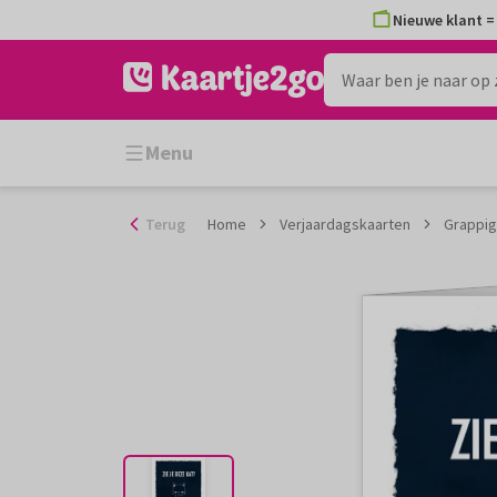
Ga
Nieuwe klant = 
naar
de
inhoud
Menu
Terug
Home
Verjaardagskaarten
Grappige