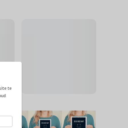
ite te
oud
ormaten