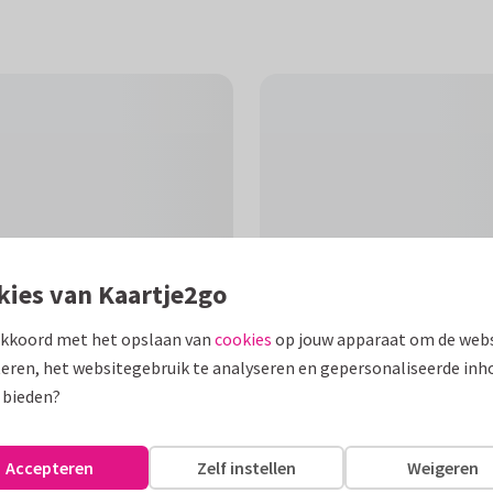
kies van Kaartje2go
akkoord met het opslaan van
cookies
op jouw apparaat om de webs
eren, het websitegebruik te analyseren en gepersonaliseerde inh
 bieden?
F
art! De kaart heeft een
Accepteren
Zelf instellen
Weigeren
 achtergrond met wit kader.