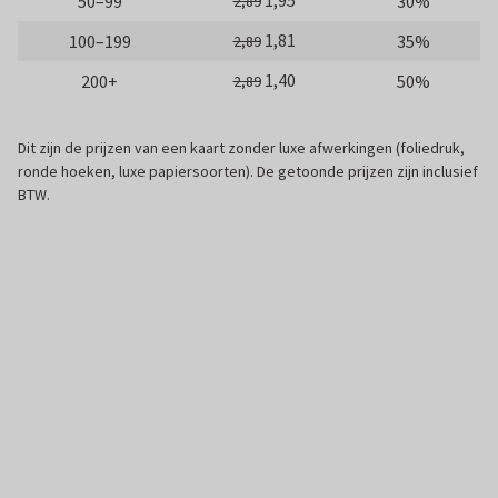
1,95
50–99
30%
2,89
1,81
100–199
35%
2,89
1,40
200+
50%
2,89
Dit zijn de prijzen van een kaart zonder luxe afwerkingen (foliedruk,
ronde hoeken, luxe papiersoorten). De getoonde prijzen zijn inclusief
BTW.