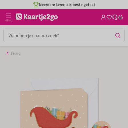
Ga
Meerdere keren als beste getest
naar
de
MENU
inhoud
Terug