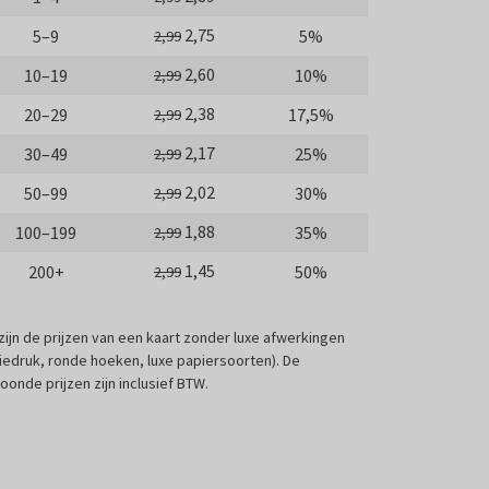
2,75
5–9
5%
2,99
2,60
10–19
10%
2,99
2,38
20–29
17,5%
2,99
2,17
30–49
25%
2,99
2,02
50–99
30%
2,99
1,88
100–199
35%
2,99
1,45
200+
50%
2,99
 zijn de prijzen van een kaart zonder luxe afwerkingen
liedruk, ronde hoeken, luxe papiersoorten). De
oonde prijzen zijn inclusief BTW.