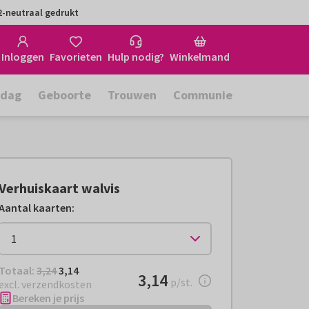
-neutraal gedrukt
Inloggen
Favorieten
Hulp nodig?
Winkelmand
rdag
Geboorte
Trouwen
Communie
Verhuiskaart walvis
Aantal kaarten
:
Totaal:
€ 3,14
Totaal:
3,24
3,14
€ 3,14
3,14
per stuk
p/st.
excl. verzendkosten
Bereken je prijs