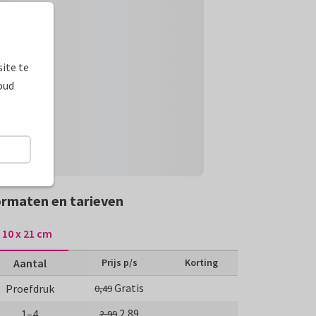
ite te
oud
rmaten en tarieven
10 x 21 cm
Aantal
Prijs p/s
Korting
Gratis
Proefdruk
0,49
2,89
1–4
2,99