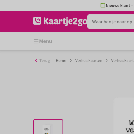
Ga
Nieuwe klant = 
naar
de
inhoud
Menu
Terug
Home
Verhuiskaarten
Verhuiskaart