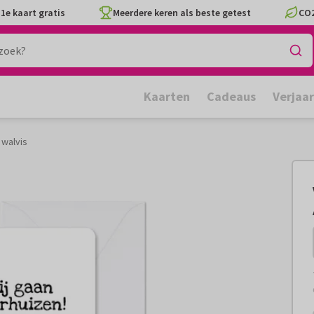
1e kaart gratis
Meerdere keren als beste getest
CO2
Kaarten
Cadeaus
Verjaa
 walvis