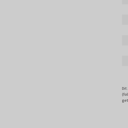
Dit
(fo
get