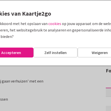
kies van Kaartje2go
akkoord met het opslaan van
cookies
op jouw apparaat om de webs
eren, het websitegebruik te analyseren en gepersonaliseerde inh
 bieden?
Accepteren
Zelf instellen
Weigeren
Fo
ij gaan verhuizen' met een
assen