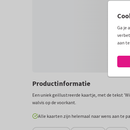
Coo
Ga je 
verbet
aan te
Productinformatie
Een uniek geïllustreerde kaartje, met de tekst 'W
walvis op de voorkant.
Alle kaarten zijn helemaal naar wens aan te p