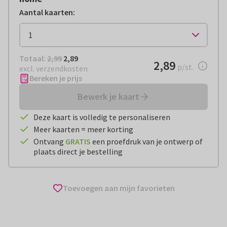
Aantal kaarten
:
Totaal:
€ 2,89
Totaal:
2,99
2,89
€ 2,89
2,89
per stuk
p/st.
excl. verzendkosten
Bereken je prijs
Bewerk je kaart
Deze kaart is volledig te personaliseren
Meer kaarten = meer korting
Ontvang
GRATIS
een proefdruk van je ontwerp of
plaats direct je bestelling
Toevoegen aan mijn favorieten