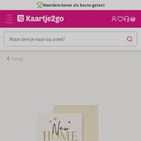
Ga
Meerdere keren als beste getest
naar
de
MENU
inhoud
Terug