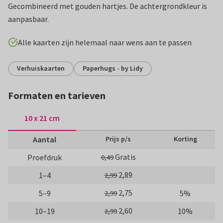
Gecombineerd met gouden hartjes. De achtergrondkleur is
aanpasbaar.
Alle kaarten zijn helemaal naar wens aan te passen
Verhuiskaarten
Paperhugs - by Lidy
Formaten en tarieven
10 x 21 cm
Aantal
Prijs p/s
Korting
Gratis
Proefdruk
0,49
2,89
1–4
2,99
2,75
5–9
5%
2,99
2,60
10–19
10%
2,99