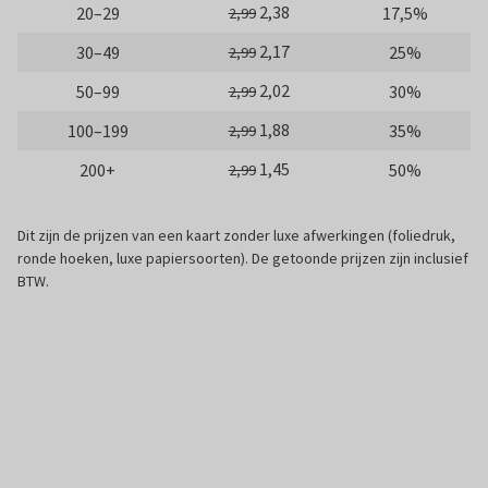
2,38
20–29
17,5%
2,99
2,17
30–49
25%
2,99
2,02
50–99
30%
2,99
1,88
100–199
35%
2,99
1,45
200+
50%
2,99
Dit zijn de prijzen van een kaart zonder luxe afwerkingen (foliedruk,
ronde hoeken, luxe papiersoorten). De getoonde prijzen zijn inclusief
BTW.