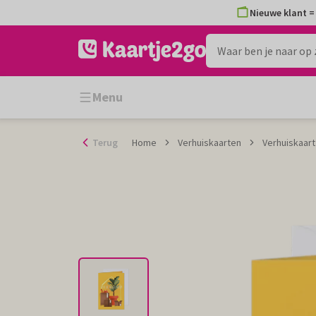
Ga
Nieuwe klant = 
naar
de
inhoud
Menu
Terug
Home
Verhuiskaarten
Verhuiskaart