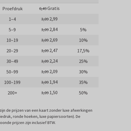
Gratis
Proefdruk
0,49
2,99
1–4
3,09
2,84
5–9
5%
3,09
2,69
10–19
10%
3,09
2,47
20–29
17,5%
3,09
2,24
30–49
25%
3,09
2,09
50–99
30%
3,09
1,94
100–199
35%
3,09
1,50
200+
50%
3,09
 zijn de prijzen van een kaart zonder luxe afwerkingen
liedruk, ronde hoeken, luxe papiersoorten). De
oonde prijzen zijn inclusief BTW.