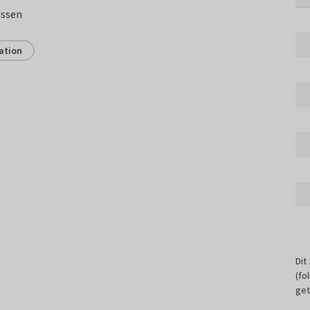
assen
ation
Dit
(fo
get