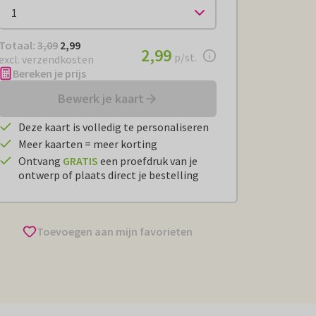
Totaal:
€ 2,99
Totaal:
3,09
2,99
€ 2,99
2,99
per stuk
p/st.
excl. verzendkosten
Bereken je prijs
Bewerk je kaart
Deze kaart is volledig te personaliseren
Meer kaarten = meer korting
Ontvang
GRATIS
een proefdruk van je
ontwerp of plaats direct je bestelling
Toevoegen aan mijn favorieten