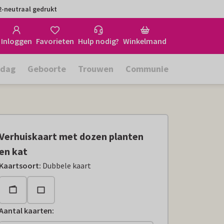
-neutraal gedrukt
Inloggen
Favorieten
Hulp nodig?
Winkelmand
rdag
Geboorte
Trouwen
Communie
Verhuiskaart met dozen planten
en kat
Kaartsoort
:
Dubbele kaart
Aantal kaarten
: