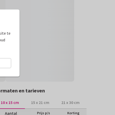
ite te
oud
rmaten en tarieven
10 x 15 cm
15 x 21 cm
21 x 30 cm
Aantal
Prijs p/s
Korting