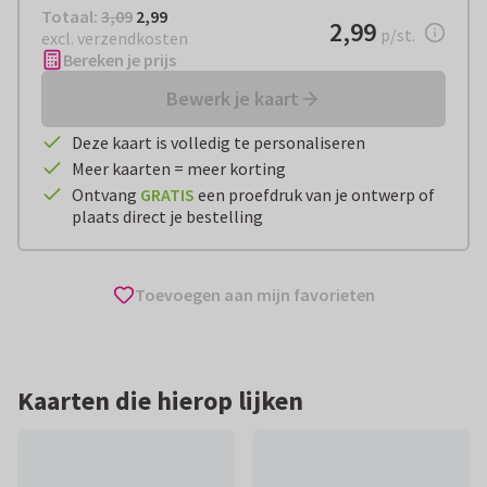
Totaal:
€ 2,99
Totaal:
3,09
2,99
€ 2,99
2,99
per stuk
p/st.
excl. verzendkosten
Bereken je prijs
Bewerk je kaart
Deze kaart is volledig te personaliseren
Meer kaarten = meer korting
Ontvang
GRATIS
een proefdruk van je ontwerp of
plaats direct je bestelling
Toevoegen aan mijn favorieten
Kaarten die hierop lijken