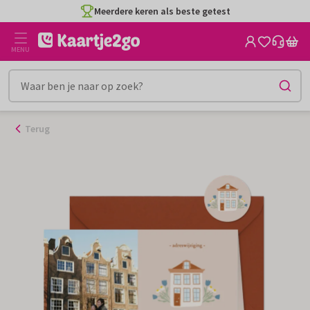
Ga
Meerdere keren als beste getest
naar
de
MENU
inhoud
Terug