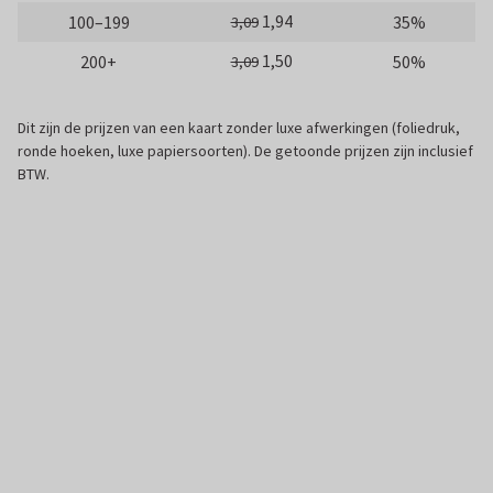
1,94
100–199
35%
3,09
1,50
200+
50%
3,09
Dit zijn de prijzen van een kaart zonder luxe afwerkingen (foliedruk,
ronde hoeken, luxe papiersoorten). De getoonde prijzen zijn inclusief
BTW.