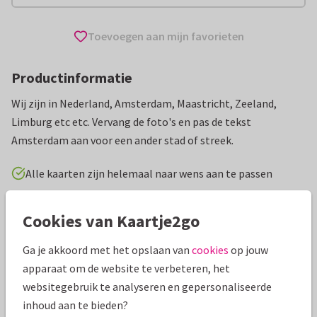
Toevoegen aan mijn favorieten
Productinformatie
Wij zijn in Nederland, Amsterdam, Maastricht, Zeeland,
Limburg etc etc. Vervang de foto's en pas de tekst
Amsterdam aan voor een ander stad of streek.
Alle kaarten zijn helemaal naar wens aan te passen
Vakantiekaarten
Boyke
Nederland
Cookies van Kaartje2go
Ga je akkoord met het opslaan van
cookies
op jouw
Specificaties bij deze kaart
apparaat om de website te verbeteren, het
Papiersoort:
Glans
websitegebruik te analyseren en gepersonaliseerde
inhoud aan te bieden?