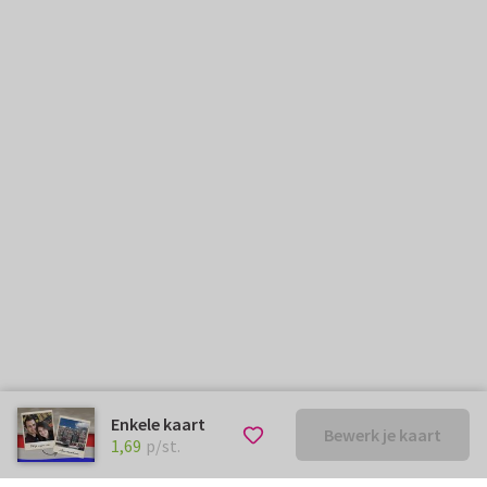
Enkele kaart
Bewerk je kaart
€ 1,69
p/st.
1,69
p/st.