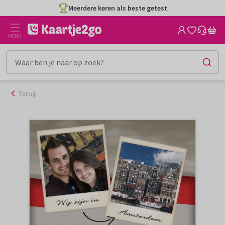
Ga
Meerdere keren als beste getest
naar
de
MENU
inhoud
Terug