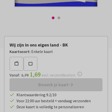
Wij zijn in ons eigen land - BK
Vanaf:
€ 1,69
excl. verzendkosten
Kaartsoort
:
Enkele kaart
1,69
Vanaf
:
1,79
excl. verzendkosten
Bewerk je kaart
Klantwaardering 9.2/10
Voor 21:00 uur besteld = vandaag verzonden
Deze kaart is volledig te personaliseren