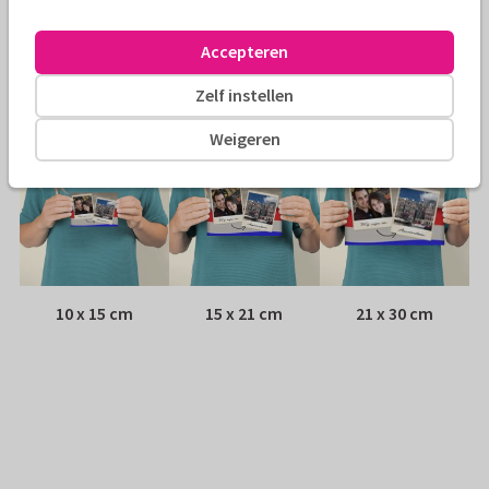
Envelop:
Geen, verzonden als ansichtkaart
Accepteren
Adres:
Achterop de kaart
Zelf instellen
Formaten
Weigeren
10 x 15 cm
15 x 21 cm
21 x 30 cm