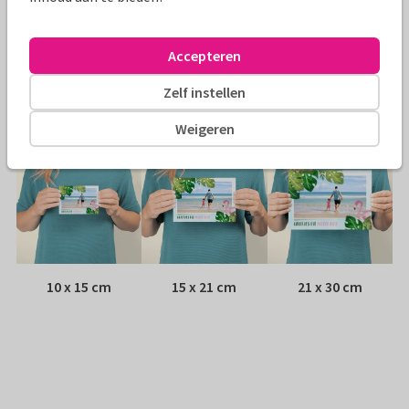
Envelop:
Witte vensterenvelop
Accepteren
Adres:
Achterop de kaart
Zelf instellen
Formaten
Weigeren
10 x 15 cm
15 x 21 cm
21 x 30 cm