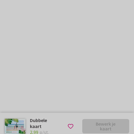
Dubbele
Bewerk je
kaart
kaart
€ 2,99
p/st.
2,99
p/st.