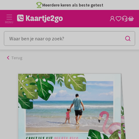
Ga
Meerdere keren als beste getest
naar
de
MENU
inhoud
Terug