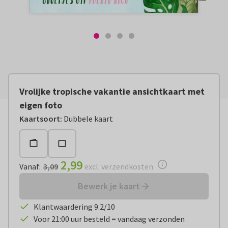
Vrolijke tropische vakantie ansichtkaart met
eigen foto
Vanaf:
€ 2,99
excl. verzendkosten
Kaartsoort
:
Dubbele kaart
2,99
Vanaf
:
3,09
excl. verzendkosten
Bewerk je kaart
Klantwaardering 9.2/10
Voor 21:00 uur besteld = vandaag verzonden