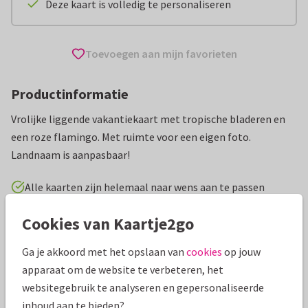
Deze kaart is volledig te personaliseren
Toevoegen aan mijn favorieten
Productinformatie
Vrolijke liggende vakantiekaart met tropische bladeren en
een roze flamingo. Met ruimte voor een eigen foto.
Landnaam is aanpasbaar!
Alle kaarten zijn helemaal naar wens aan te passen
Cookies van Kaartje2go
Vakantiekaarten
ilse
Groeten uit...
Ga je akkoord met het opslaan van
cookies
op jouw
Specificaties bij deze kaart
apparaat om de website te verbeteren, het
websitegebruik te analyseren en gepersonaliseerde
Papiersoort:
Kies uit 6 luxe papiersoorten
inhoud aan te bieden?