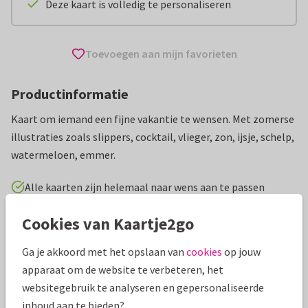
Deze kaart is volledig te personaliseren
Toevoegen aan mijn favorieten
Productinformatie
Kaart om iemand een fijne vakantie te wensen. Met zomerse
illustraties zoals slippers, cocktail, vlieger, zon, ijsje, schelp,
watermeloen, emmer.
Alle kaarten zijn helemaal naar wens aan te passen
Cookies van Kaartje2go
Vakantiekaarten
Erica Zwart Designz
Fijne vakantie
Ga je akkoord met het opslaan van
cookies
op jouw
Specificaties bij deze kaart
apparaat om de website te verbeteren, het
websitegebruik te analyseren en gepersonaliseerde
Papiersoort:
Kies uit 6 luxe papiersoorten
inhoud aan te bieden?