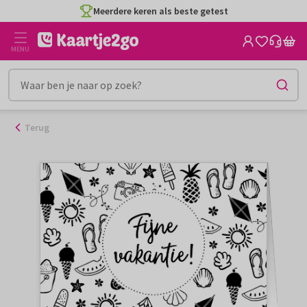
Ga
Meerdere keren als beste getest
naar
de
MENU
inhoud
Terug