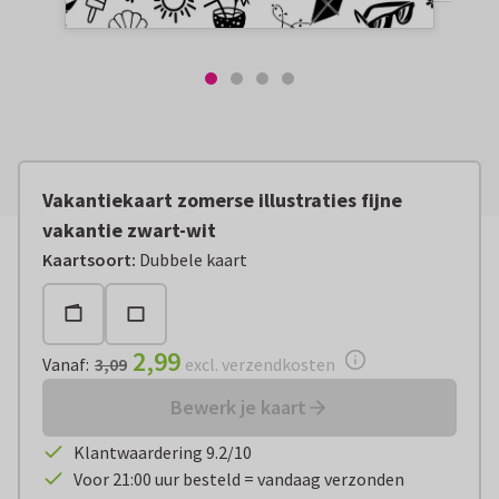
Vakantiekaart zomerse illustraties fijne
vakantie zwart-wit
Vanaf:
€ 2,99
excl. verzendkosten
Kaartsoort
:
Dubbele kaart
2,99
Vanaf
:
3,09
excl. verzendkosten
Bewerk je kaart
Klantwaardering 9.2/10
Voor 21:00 uur besteld = vandaag verzonden