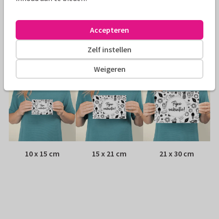
Envelop:
Witte vensterenvelop
Accepteren
Adres:
Achterop de kaart
Zelf instellen
Formaten
Weigeren
10 x 15 cm
15 x 21 cm
21 x 30 cm