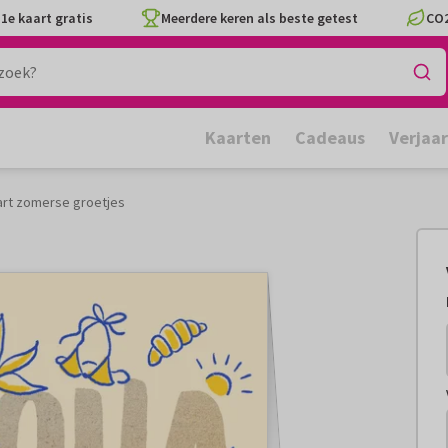
1e kaart gratis
Meerdere keren als beste getest
CO2
Kaarten
Cadeaus
Verjaa
art zomerse groetjes