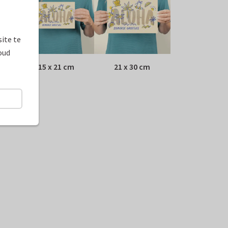
ite te
oud
15 x 21 cm
21 x 30 cm