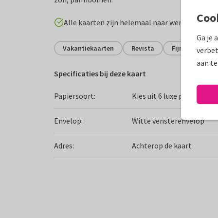
Coo
Alle kaarten zijn helemaal naar wens aan te p
Ga je 
Vakantiekaarten
Revista
Fijne vakantie
verbet
aan te
Specificaties bij deze kaart
Papiersoort:
Kies uit 6 luxe papiersoor
Envelop:
Witte vensterenvelop
Adres:
Achterop de kaart