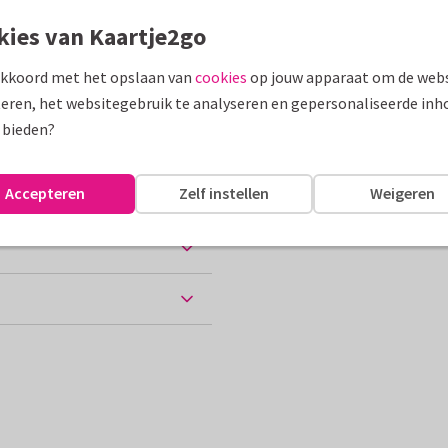
kies van Kaartje2go
assen
akkoord met het opslaan van
cookies
op jouw apparaat om de webs
eren, het websitegebruik te analyseren en gepersonaliseerde inh
 bieden?
10 x 15 cm
Accepteren
Zelf instellen
Weigeren
ten