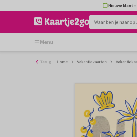
Ga
Nieuwe klant = 
naar
de
inhoud
Menu
Terug
Home
Vakantiekaarten
Vakantieka