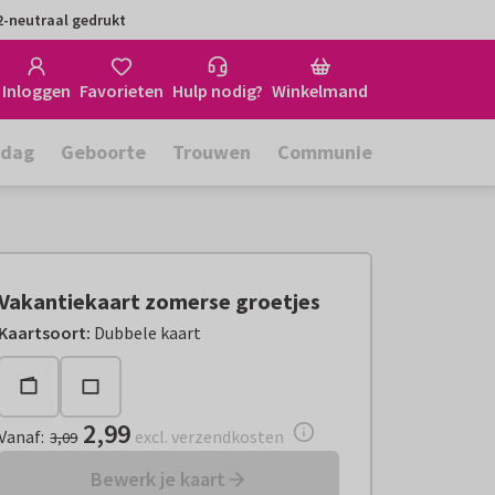
-neutraal gedrukt
Inloggen
Favorieten
Hulp nodig?
Winkelmand
rdag
Geboorte
Trouwen
Communie
Vakantiekaart zomerse groetjes
Vanaf:
€ 2,99
excl. verzendkosten
Kaartsoort
:
Dubbele kaart
2,99
Vanaf
:
excl. verzendkosten
3,09
Bewerk je kaart