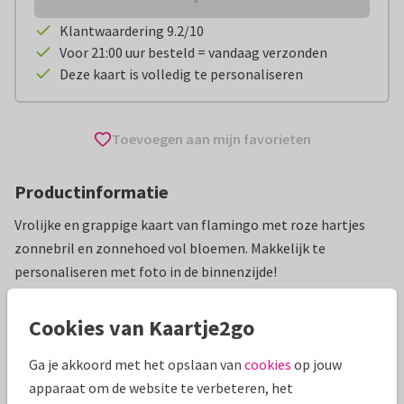
Klantwaardering 9.2/10
Voor 21:00 uur besteld = vandaag verzonden
Deze kaart is volledig te personaliseren
Toevoegen aan mijn favorieten
Productinformatie
Vrolijke en grappige kaart van flamingo met roze hartjes
zonnebril en zonnehoed vol bloemen. Makkelijk te
personaliseren met foto in de binnenzijde!
Alle kaarten zijn helemaal naar wens aan te passen
Cookies van Kaartje2go
Vakantiekaarten
Astrid Willems
Nederlandse Antillen
Ga je akkoord met het opslaan van
cookies
op jouw
apparaat om de website te verbeteren, het