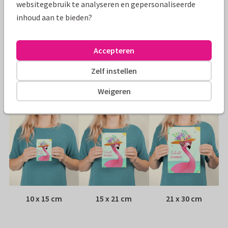
websitegebruik te analyseren en gepersonaliseerde
Specificaties bij deze kaart
inhoud aan te bieden?
Papiersoort:
Kies uit 6 luxe papiersoorten
Accepteren
Envelop:
Witte vensterenvelop
Zelf instellen
Adres:
Achterop de kaart
Weigeren
Formaten
10 x 15 cm
15 x 21 cm
21 x 30 cm