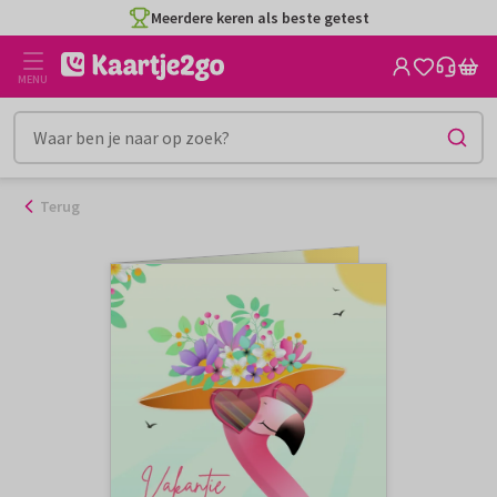
Ga
Meerdere keren als beste getest
naar
de
MENU
inhoud
Terug