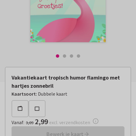
Vakantiekaart tropisch humor flamingo met
hartjes zonnebril
Vanaf:
€ 2,99
excl. verzendkosten
Kaartsoort
:
Dubbele kaart
2,99
Vanaf
:
excl. verzendkosten
3,09
Bewerk je kaart