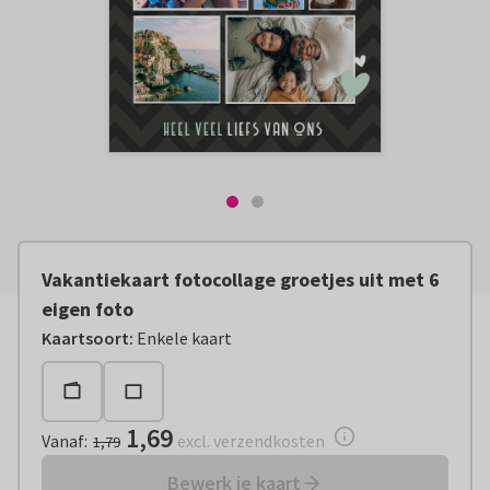
Vakantiekaart fotocollage groetjes uit met 6
eigen foto
Vanaf:
€ 1,69
excl. verzendkosten
Kaartsoort
:
Enkele kaart
1,69
Vanaf
:
excl. verzendkosten
1,79
Bewerk je kaart