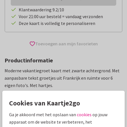
Klantwaardering 9.2/10
Voor 21:00 uur besteld = vandaag verzonden
Deze kaart is volledig te personaliseren
Toevoegen aan mijn favorieten
Productinformatie
Moderne vakantiegroet kaart met zwarte achtergrond. Met
aanpasbare tekst groetjes uit Frankrijk en ruimte voor 6
eigen foto's. Met hartjes.
Alle kaarten zijn helemaal naar wens aan te passen
Cookies van Kaartje2go
Vakantiekaarten
ilse
Frankrijk
Groeten uit...
Ga je akkoord met het opslaan van
cookies
op jouw
apparaat om de website te verbeteren, het