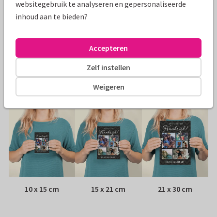
websitegebruik te analyseren en gepersonaliseerde
Specificaties bij deze kaart
inhoud aan te bieden?
Papiersoort:
Glans
Accepteren
Envelop:
Geen, verzonden als ansichtkaart
Zelf instellen
Adres:
Achterop de kaart
Weigeren
Formaten
10 x 15 cm
15 x 21 cm
21 x 30 cm