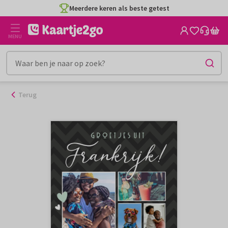
Ga
Meerdere keren als beste getest
naar
de
MENU
inhoud
Terug