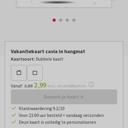
Vakantiekaart cavia in hangmat
Vanaf:
€ 2,99
excl. verzendkosten
Kaartsoort
:
Dubbele kaart
2,99
Vanaf
:
3,09
excl. verzendkosten
Bewerk je kaart
Klantwaardering 9.2/10
Voor 21:00 uur besteld = vandaag verzonden
Deze kaart is volledig te personaliseren