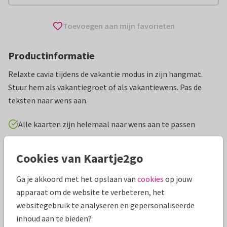
Toevoegen aan mijn favorieten
Productinformatie
Relaxte cavia tijdens de vakantie modus in zijn hangmat.
Stuur hem als vakantiegroet of als vakantiewens. Pas de
teksten naar wens aan.
Alle kaarten zijn helemaal naar wens aan te passen
Vakantiekaarten
Carla Creaties
Cookies van Kaartje2go
Ga je akkoord met het opslaan van
cookies
op jouw
Specificaties bij deze kaart
apparaat om de website te verbeteren, het
Papiersoort:
Kies uit 6 luxe papiersoorten
websitegebruik te analyseren en gepersonaliseerde
inhoud aan te bieden?