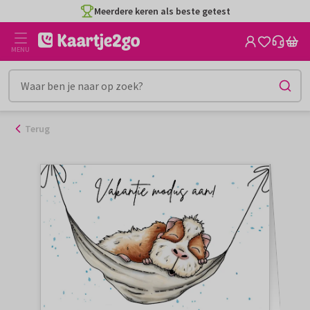
Ga
Meerdere keren als beste getest
naar
de
MENU
inhoud
Terug