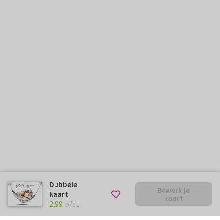
Dubbele
Bewerk je
kaart
kaart
€ 2,99
p/st.
2,99
p/st.