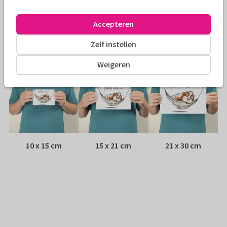
Envelop:
Witte vensterenvelop
Accepteren
Adres:
Achterop de kaart
Zelf instellen
Formaten
Weigeren
10 x 15 cm
15 x 21 cm
21 x 30 cm