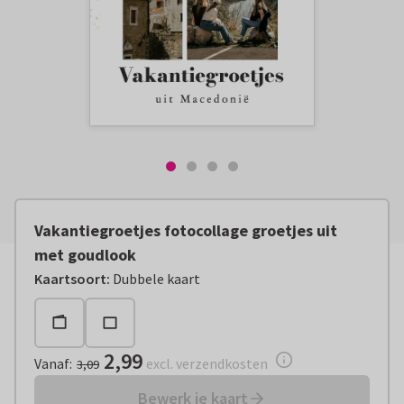
Vakantiegroetjes fotocollage groetjes uit
met goudlook
Vanaf:
€ 2,99
excl. verzendkosten
Kaartsoort
:
Dubbele kaart
2,99
Vanaf
:
excl. verzendkosten
3,09
Bewerk je kaart