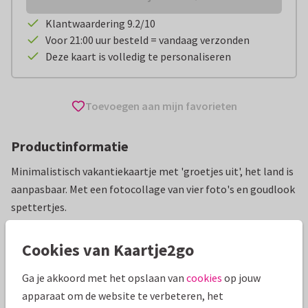
Klantwaardering 9.2/10
Voor 21:00 uur besteld = vandaag verzonden
Deze kaart is volledig te personaliseren
Toevoegen aan mijn favorieten
Productinformatie
Minimalistisch vakantiekaartje met 'groetjes uit', het land is
aanpasbaar. Met een fotocollage van vier foto's en goudlook
spettertjes.
Alle kaarten zijn helemaal naar wens aan te passen
Cookies van Kaartje2go
Vakantiekaarten
Tirza
Ga je akkoord met het opslaan van
cookies
op jouw
apparaat om de website te verbeteren, het