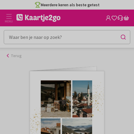
Ga
Meerdere keren als beste getest
naar
de
MENU
inhoud
Terug