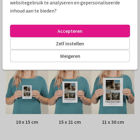
websitegebruik te analyseren en gepersonaliseerde
Specificaties bij deze kaart
inhoud aan te bieden?
Papiersoort:
Kies uit 6 luxe papiersoorten
Accepteren
Envelop:
Witte vensterenvelop
Zelf instellen
Adres:
Achterop de kaart
Weigeren
Formaten
10 x 15 cm
15 x 21 cm
21 x 30 cm