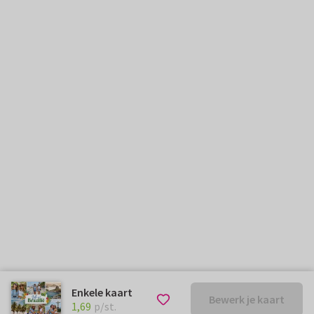
Enkele kaart
Bewerk je kaart
€ 1,69
p/st.
1,69
p/st.