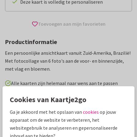
Deze kaart is volledig te personaliseren
Toevoegen aan mijn favorieten
Productinformatie
Een persoonlijke ansichtkaart vanuit Zuid-Amerika, Brazilië!
Met fotocollage van 6 foto's aan de voor- en binnenzijde,
met vlag en bloemen.
Alle kaarten zijn helemaal naar wens aan te passen
Cookies van Kaartje2go
Vakantiekaarten
Paperhugs - by Lidy
Groeten uit...
Ga je akkoord met het opslaan van
cookies
op jouw
Specificaties bij deze kaart
apparaat om de website te verbeteren, het
websitegebruik te analyseren en gepersonaliseerde
Papiersoort:
Glans
inhoud aan te bieden?