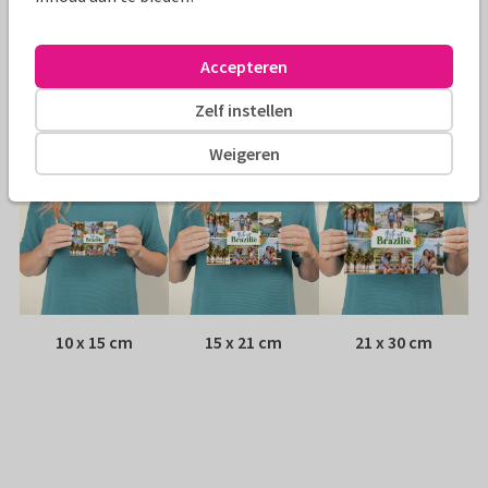
Envelop:
Geen, verzonden als ansichtkaart
Accepteren
Adres:
Achterop de kaart
Zelf instellen
Formaten
Weigeren
10 x 15 cm
15 x 21 cm
21 x 30 cm