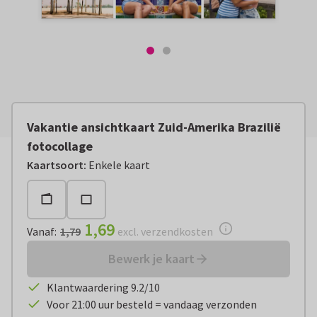
Vakantie ansichtkaart Zuid-Amerika Brazilië
fotocollage
Vanaf:
€ 1,69
excl. verzendkosten
Kaartsoort
:
Enkele kaart
1,69
Vanaf
:
1,79
excl. verzendkosten
Bewerk je kaart
Klantwaardering 9.2/10
Voor 21:00 uur besteld = vandaag verzonden