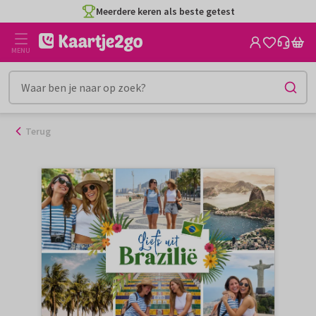
Ga
Meerdere keren als beste getest
naar
de
MENU
inhoud
Terug