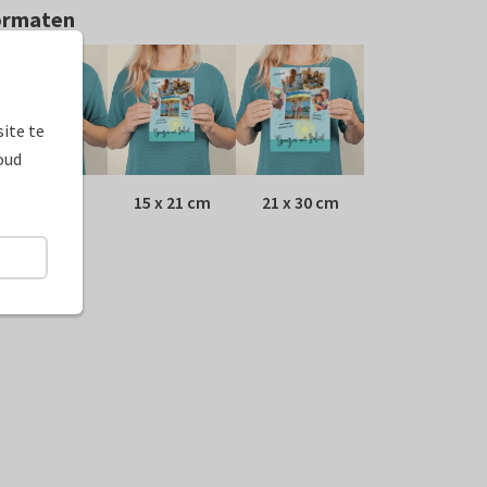
ormaten
ite te
oud
10 x 15 cm
15 x 21 cm
21 x 30 cm