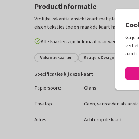
Productinformatie
Vrolijke vakantie ansichtkaart met plek voor veel
Coo
eigen tekstjes toe en maak de kaart helemaal na
Ga je 
Alle kaarten zijn helemaal naar wens aan te p
verbet
aan te
Vakantiekaarten
Kaatje's Design
Italië
Specificaties bij deze kaart
Papiersoort:
Glans
Envelop:
Geen, verzonden als ansi
Adres:
Achterop de kaart