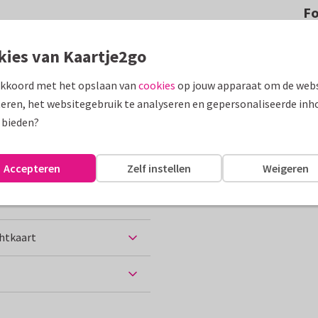
F
 vakantiefoto's. Voeg zelf
kies van Kaartje2go
ar wens!
akkoord met het opslaan van
cookies
op jouw apparaat om de webs
assen
eren, het websitegebruik te analyseren en gepersonaliseerde inh
 bieden?
Groeten uit...
Accepteren
Zelf instellen
Weigeren
chtkaart