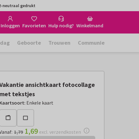
-neutraal gedrukt
Inloggen
Favorieten
Hulp nodig?
Winkelmand
rdag
Geboorte
Trouwen
Communie
Vakantie ansichtkaart fotocollage
met tekstjes
Vanaf:
€ 1,69
excl. verzendkosten
Kaartsoort
:
Enkele kaart
1,69
Vanaf
:
1,79
excl. verzendkosten