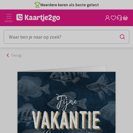
Ga
Meerdere keren als beste getest
naar
de
MENU
inhoud
Terug