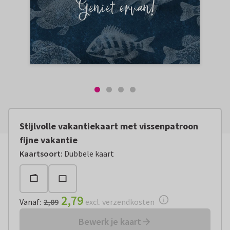
Stijlvolle vakantiekaart met vissenpatroon
fijne vakantie
Vanaf:
€ 2,79
excl. verzendkosten
Kaartsoort
:
Dubbele kaart
2,79
Vanaf
:
2,89
excl. verzendkosten
Bewerk je kaart