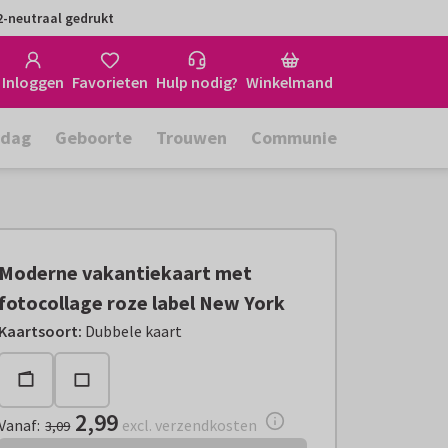
-neutraal gedrukt
Inloggen
Favorieten
Hulp nodig?
Winkelmand
rdag
Geboorte
Trouwen
Communie
Moderne vakantiekaart met
fotocollage roze label New York
Vanaf:
€ 2,99
excl. verzendkosten
Kaartsoort
:
Dubbele kaart
2,99
Vanaf
:
excl. verzendkosten
3,09