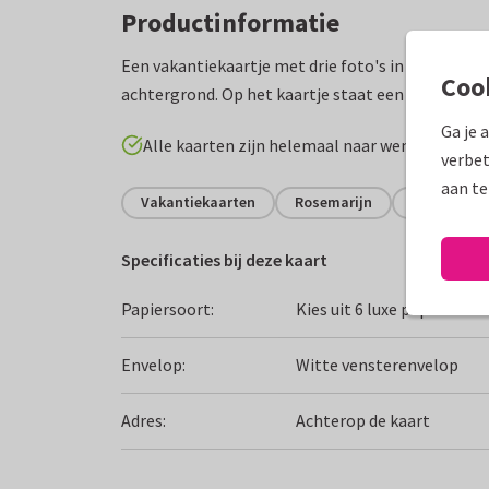
Productinformatie
Een vakantiekaartje met drie foto's in fotostrip s
Coo
achtergrond. Op het kaartje staat een roze labelt
Ga je 
Alle kaarten zijn helemaal naar wens aan te p
verbet
aan te
Vakantiekaarten
Rosemarijn
Verenigde 
Specificaties bij deze kaart
Papiersoort:
Kies uit 6 luxe papiersoor
Envelop:
Witte vensterenvelop
Adres:
Achterop de kaart