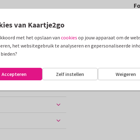
F
tijl en grote foto op de
kies van Kaartje2go
je met groetjes uit.
akkoord met het opslaan van
cookies
op jouw apparaat om de webs
assen
eren, het websitegebruik te analyseren en gepersonaliseerde inh
 bieden?
Staten
Groeten uit...
Accepteren
Zelf instellen
Weigeren
ten