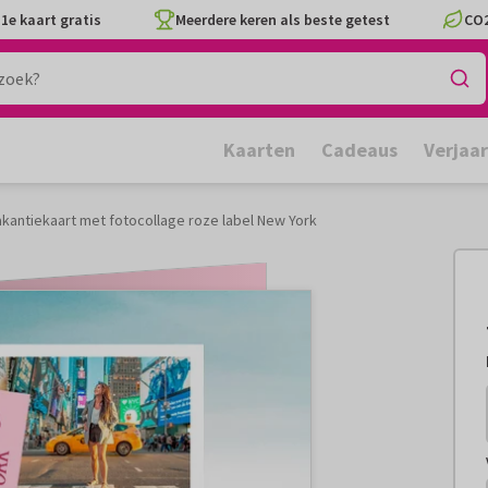
1e kaart gratis
Meerdere keren als beste getest
CO2
Kaarten
Cadeaus
Verjaa
kantiekaart met fotocollage roze label New York