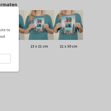
ormaten
ite te
oud
10 x 15 cm
15 x 21 cm
21 x 30 cm