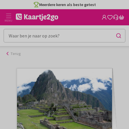
Ga
Meerdere keren als beste getest
naar
de
MENU
inhoud
Terug