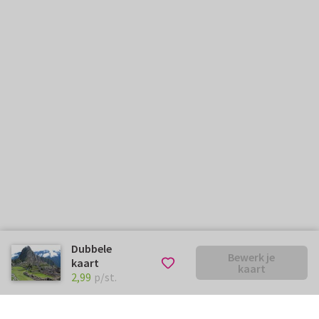
Dubbele
Bewerk je
kaart
kaart
€ 2,99
p/st.
2,99
p/st.