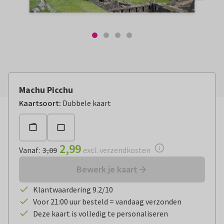
Machu Picchu
Vanaf:
€ 2,99
excl. verzendkosten
Kaartsoort
:
Dubbele kaart
2,99
Vanaf
:
3,09
excl. verzendkosten
Bewerk je kaart
Klantwaardering 9.2/10
Voor 21:00 uur besteld = vandaag verzonden
Deze kaart is volledig te personaliseren