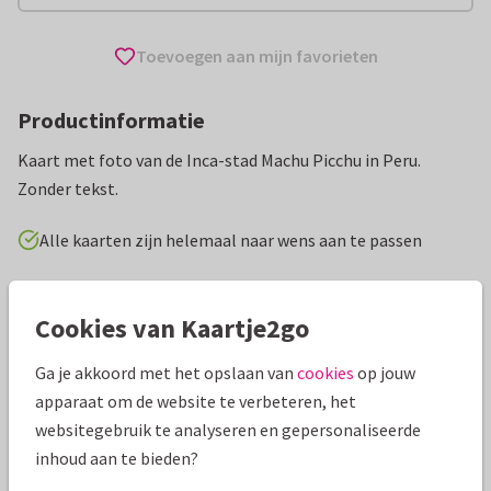
Toevoegen aan mijn favorieten
Productinformatie
Kaart met foto van de Inca-stad Machu Picchu in Peru.
Zonder tekst.
Alle kaarten zijn helemaal naar wens aan te passen
Vakantiekaarten
Redactie Kaartje2go
Fijne vakantie
Cookies van Kaartje2go
Specificaties bij deze kaart
Ga je akkoord met het opslaan van
cookies
op jouw
apparaat om de website te verbeteren, het
Papiersoort:
Kies uit 6 luxe papiersoorten
websitegebruik te analyseren en gepersonaliseerde
inhoud aan te bieden?
Envelop:
Witte vensterenvelop