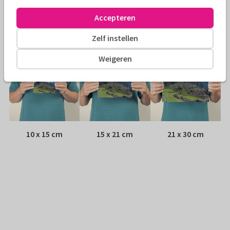
Adres:
Achterop de kaart
Accepteren
Formaten
Zelf instellen
Weigeren
10 x 15 cm
15 x 21 cm
21 x 30 cm