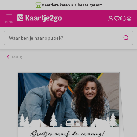
Ga
Meerdere keren als beste getest
naar
de
MENU
inhoud
Terug