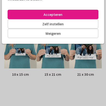
Envelop:
Witte vensterenvelop
Accepteren
Adres:
Achterop de kaart
Zelf instellen
Formaten
Weigeren
10 x 15 cm
15 x 21 cm
21 x 30 cm