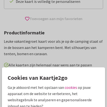
Deze kaart is volledig te personaliseren
Toevoegen aan mijn favorieten
Productinformatie
Leuke vakantiegroet kaart voor als je op de camping staat of
in de bossen aan het kamperen bent. Met silhouetjes van
tenten, bomen en caravan.
Alle kaarten zijn helemaal naar wens aan te passen
Cookies van Kaartje2go
Vakantiekaarten
ilse
Nederland
Ga je akkoord met het opslaan van
cookies
op jouw
Specificaties bij deze kaart
apparaat om de website te verbeteren, het
websitegebruik te analyseren en gepersonaliseerde
Papiersoort:
Kies uit 6 luxe papiersoorten
inhoud aan te bieden?