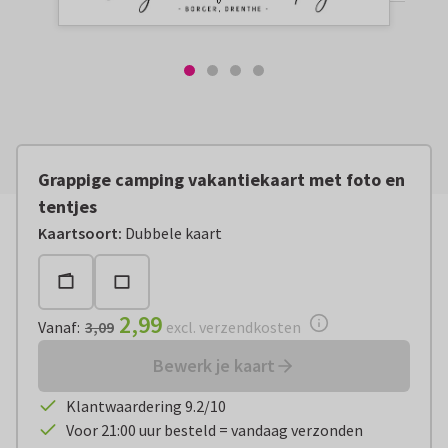
Grappige camping vakantiekaart met foto en
tentjes
Vanaf:
€ 2,99
excl. verzendkosten
Kaartsoort
:
Dubbele kaart
2,99
Vanaf
:
3,09
excl. verzendkosten
Bewerk je kaart
Klantwaardering 9.2/10
Voor 21:00 uur besteld = vandaag verzonden