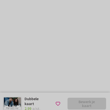
Dubbele
Bewerk je
kaart
kaart
€ 2,99
p/st.
2,99
p/st.