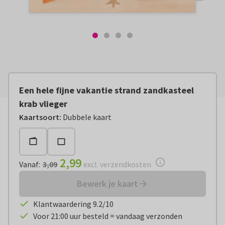
Een hele fijne vakantie strand zandkasteel
krab vlieger
Vanaf:
€ 2,99
excl. verzendkosten
Kaartsoort
:
Dubbele kaart
2,99
Vanaf
:
3,09
excl. verzendkosten
Bewerk je kaart
Klantwaardering 9.2/10
Voor 21:00 uur besteld = vandaag verzonden