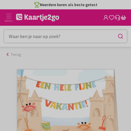
Ga
Meerdere keren als beste getest
naar
de
MENU
inhoud
Terug