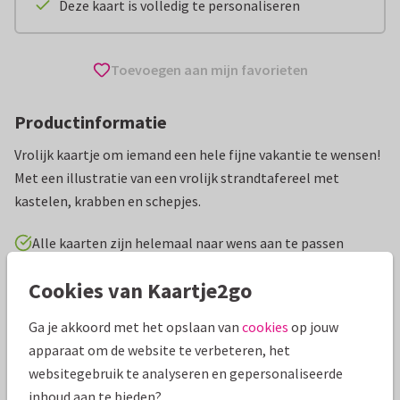
Deze kaart is volledig te personaliseren
Toevoegen aan mijn favorieten
Productinformatie
Vrolijk kaartje om iemand een hele fijne vakantie te wensen!
Met een illustratie van een vrolijk strandtafereel met
kastelen, krabben en schepjes.
Alle kaarten zijn helemaal naar wens aan te passen
Cookies van Kaartje2go
Vakantiekaarten
Tirza
Fijne vakantie
Ga je akkoord met het opslaan van
cookies
op jouw
Specificaties bij deze kaart
apparaat om de website te verbeteren, het
websitegebruik te analyseren en gepersonaliseerde
Papiersoort:
Kies uit 6 luxe papiersoorten
inhoud aan te bieden?