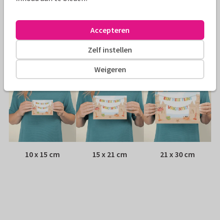
Envelop:
Witte vensterenvelop
Accepteren
Adres:
Achterop de kaart
Zelf instellen
Formaten
Weigeren
10 x 15 cm
15 x 21 cm
21 x 30 cm