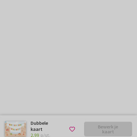
Dubbele
Bewerk je
kaart
kaart
€ 2,99
p/st.
2,99
p/st.