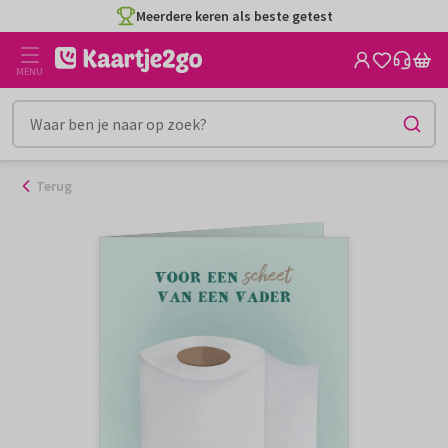
Ga
Meerdere keren als beste getest
naar
de
MENU
inhoud
Terug