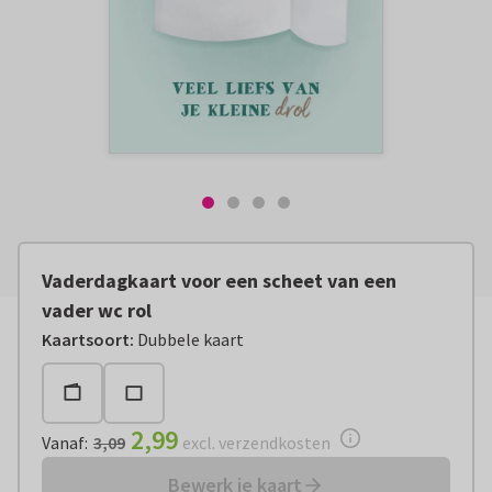
Vaderdagkaart voor een scheet van een
vader wc rol
Vanaf:
€ 2,99
excl. verzendkosten
Kaartsoort
:
Dubbele kaart
2,99
Vanaf
:
3,09
excl. verzendkosten
Bewerk je kaart