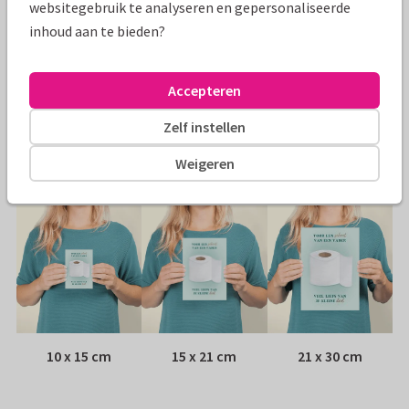
websitegebruik te analyseren en gepersonaliseerde
Specificaties bij deze kaart
inhoud aan te bieden?
Papiersoort:
Kies uit 6 luxe papiersoorten
Accepteren
Envelop:
Witte vensterenvelop
Zelf instellen
Adres:
Achterop de kaart
Weigeren
Formaten
10 x 15 cm
15 x 21 cm
21 x 30 cm