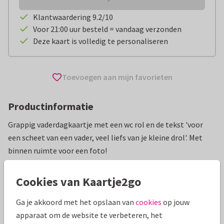
Klantwaardering 9.2/10
Voor 21:00 uur besteld = vandaag verzonden
Deze kaart is volledig te personaliseren
Toevoegen aan mijn favorieten
Productinformatie
Grappig vaderdagkaartje met een wc rol en de tekst 'voor
een scheet van een vader, veel liefs van je kleine drol'. Met
binnen ruimte voor een foto!
Alle kaarten zijn helemaal naar wens aan te passen
Cookies van Kaartje2go
Vaderdag kaarten
Manique
Grappig
Ga je akkoord met het opslaan van
cookies
op jouw
apparaat om de website te verbeteren, het