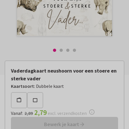
Vaderdagkaart neushoorn voor een stoere en
sterke vader
Vanaf:
€ 2,79
excl. verzendkosten
Kaartsoort
:
Dubbele kaart
2,79
Vanaf
:
2,89
excl. verzendkosten
Bewerk je kaart