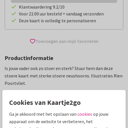
Klantwaardering 9.2/10
Voor 21:00 uur besteld = vandaag verzonden
Deze kaart is volledig te personaliseren
Toevoegen aan mijn favorieten
Productinformatie
Is jouw vader ook zo stoer en sterk? Stuur hem dan deze
stoere kaart met sterke stoere neushoorns. Illustraties Rien
Poortvliet.
Alle kaarten zijn helemaal naar wens aan te passen
Cookies van Kaartje2go
Vaderdag kaarten
Rien Poortvliet
Ga je akkoord met het opslaan van
cookies
op jouw
apparaat om de website te verbeteren, het