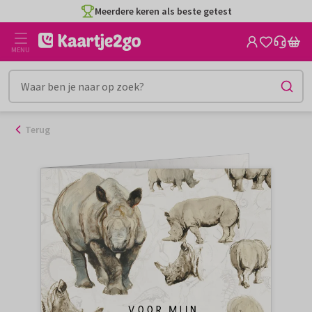
Ga
Meerdere keren als beste getest
naar
de
MENU
inhoud
Terug