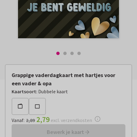
Grappige vaderdagkaart met hartjes voor
een vader & opa
Vanaf:
€ 2,79
excl. verzendkosten
Kaartsoort
:
Dubbele kaart
2,79
Vanaf
:
2,89
excl. verzendkosten
Bewerk je kaart