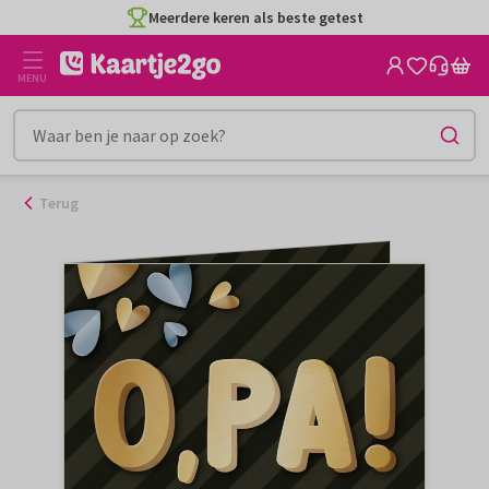
Ga
Meerdere keren als beste getest
naar
de
MENU
inhoud
Terug