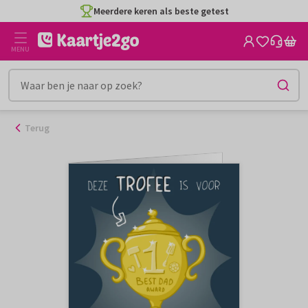
Ga
Meerdere keren als beste getest
naar
de
MENU
inhoud
Terug