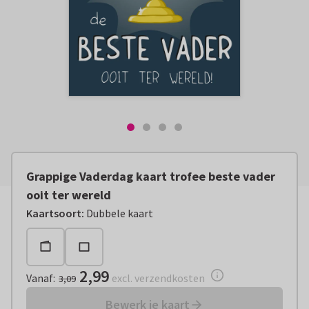
Grappige Vaderdag kaart trofee beste vader
ooit ter wereld
Vanaf:
€ 2,99
excl. verzendkosten
Kaartsoort
:
Dubbele kaart
2,99
Vanaf
:
excl. verzendkosten
3,09
Bewerk je kaart