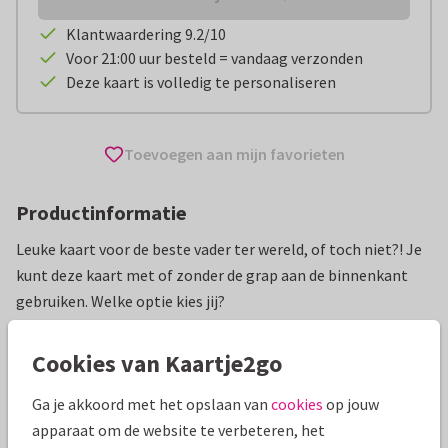
Klantwaardering 9.2/10
Voor 21:00 uur besteld = vandaag verzonden
Deze kaart is volledig te personaliseren
Toevoegen aan mijn favorieten
Productinformatie
Leuke kaart voor de beste vader ter wereld, of toch niet?! Je
kunt deze kaart met of zonder de grap aan de binnenkant
gebruiken. Welke optie kies jij?
Alle kaarten zijn helemaal naar wens aan te passen
Cookies van Kaartje2go
Vaderdag kaarten
deBos Design
Grappig
Ga je akkoord met het opslaan van
cookies
op jouw
apparaat om de website te verbeteren, het