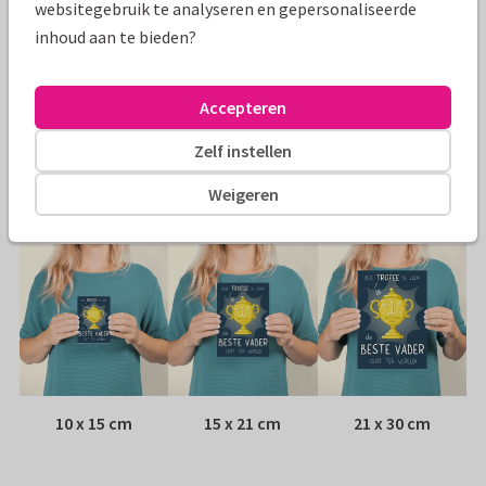
websitegebruik te analyseren en gepersonaliseerde
Specificaties bij deze kaart
inhoud aan te bieden?
Papiersoort:
Kies uit 6 luxe papiersoorten
Accepteren
Envelop:
Witte vensterenvelop
Zelf instellen
Adres:
Achterop de kaart
Weigeren
Formaten
10 x 15 cm
15 x 21 cm
21 x 30 cm