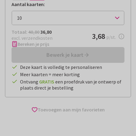
Aantal kaarten
:
Totaal:
€ 36,80
Totaal:
40,80
36,80
€ 3,68
3,68
per stuk
p/st.
excl. verzendkosten
Bereken je prijs
Bewerk je kaart
Deze kaart is volledig te personaliseren
Meer kaarten = meer korting
Ontvang
GRATIS
een proefdruk van je ontwerp of
plaats direct je bestelling
Toevoegen aan mijn favorieten