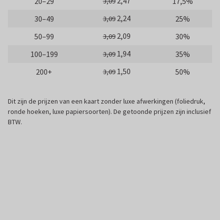
2,47
20–29
17,5%
3,09
2,24
30–49
25%
3,09
2,09
50–99
30%
3,09
1,94
100–199
35%
3,09
1,50
200+
50%
3,09
Dit zijn de prijzen van een kaart zonder luxe afwerkingen (foliedruk,
ronde hoeken, luxe papiersoorten). De getoonde prijzen zijn inclusief
BTW.