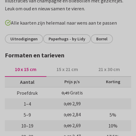
illustraties van champagne en oliebollen met gezichtjes.
Leuk om oud en nieuw samen te vieren.
Alle kaarten zijn helemaal naar wens aan te passen
Uitnodigingen
Paperhugs - by Lidy
Borrel
Formaten en tarieven
10 x 15 cm
15 x 21 cm
21 x 30 cm
Aantal
Prijs p/s
Korting
Gratis
Proefdruk
0,49
2,99
1–4
3,09
2,84
5–9
5%
3,09
2,69
10–19
10%
3,09