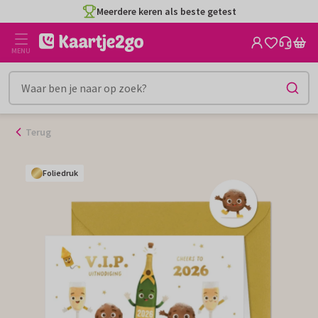
Ga
Meerdere keren als beste getest
naar
de
MENU
inhoud
Terug
Foliedruk
Foliedruk
Foliedruk
Foliedruk
Foliedruk