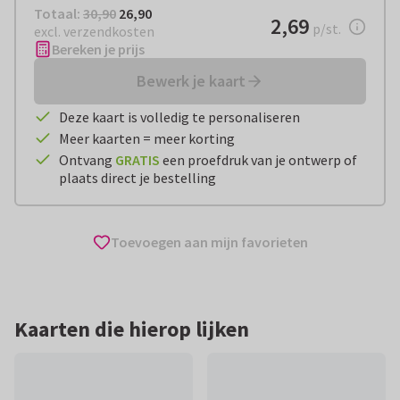
Totaal:
€ 26,90
Totaal:
30,90
26,90
€ 2,69
2,69
per stuk
p/st.
excl. verzendkosten
Bereken je prijs
Bewerk je kaart
Deze kaart is volledig te personaliseren
Meer kaarten = meer korting
Ontvang
GRATIS
een proefdruk van je ontwerp of
plaats direct je bestelling
Toevoegen aan mijn favorieten
Kaarten die hierop lijken