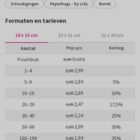
Uitnodigingen
Paperhugs - by Lidy
Borrel
Formaten en tarieven
10 x 15 cm
15 x 21 cm
21 x 30 cm
Aantal
Prijs p/s
Korting
Gratis
Proefdruk
0,49
2,99
1–4
3,09
2,84
5–9
5%
3,09
2,69
10–19
10%
3,09
2,47
20–29
17,5%
3,09
2,24
30–49
25%
3,09
2,09
50–99
30%
3,09
1,94
100–199
35%
3,09