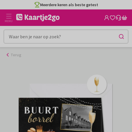
Ga
Meerdere keren als beste getest
naar
de
MENU
inhoud
Terug