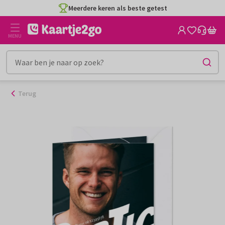
Ga
Meerdere keren als beste getest
naar
de
MENU
inhoud
Terug