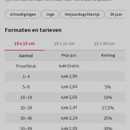
Uitnodigingen
inge
Verjaardagsfeestje
30 jaar
Formaten en tarieven
10 x 15 cm
15 x 21 cm
21 x 30 cm
Aantal
Prijs p/s
Korting
Gratis
Proefdruk
0,49
2,99
1–4
3,09
2,84
5–9
5%
3,09
2,69
10–19
10%
3,09
2,47
20–29
17,5%
3,09
2,24
30–49
25%
3,09
2,09
50–99
30%
3,09