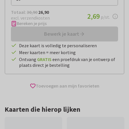
Totaal:
€ 26,90
Totaal:
30,90
26,90
€ 2,69
2,69
per stuk
p/st.
excl. verzendkosten
Bereken je prijs
Bewerk je kaart
Deze kaart is volledig te personaliseren
Meer kaarten = meer korting
Ontvang
GRATIS
een proefdruk van je ontwerp of
plaats direct je bestelling
Toevoegen aan mijn favorieten
Kaarten die hierop lijken