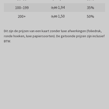
1,94
100–199
35%
3,09
1,50
200+
50%
3,09
Dit zijn de prijzen van een kaart zonder luxe afwerkingen (foliedruk,
ronde hoeken, luxe papiersoorten). De getoonde prijzen zijn inclusief
BTW.