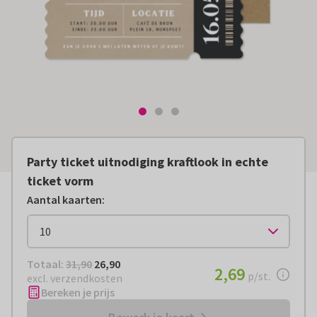
Party ticket uitnodiging kraftlook in echte
ticket vorm
Aantal kaarten
:
Totaal:
€ 26,90
Totaal:
31,90
26,90
€ 2,69
2,69
per stuk
p/st.
excl. verzendkosten
Bereken je prijs