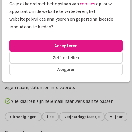
Ga je akkoord met het opslaan van
cookies
op jouw
apparaat om de website te verbeteren, het
websitegebruik te analyseren en gepersonaliseerde
inhoud aan te bieden?
Accepteren
Zelf instellen
Productinformatie
Weigeren
Originele en grappige uitnodiging voor een verjaardag feest
voor een man of vrouw. In echte entreebewijs vorm! Met
eigen naam, datum en info voorop.
Alle kaarten zijn helemaal naar wens aan te passen
Uitnodigingen
ilse
Verjaardagsfeestje
50 jaar