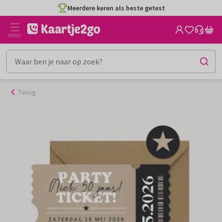
Ga
Meerdere keren als beste getest
naar
de
MENU
inhoud
Terug