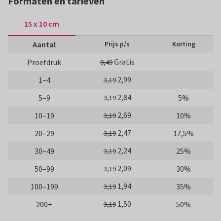
Formaten en tarieven
15 x 10 cm
Aantal
Prijs p/s
Korting
Gratis
Proefdruk
0,49
2,99
1–4
3,19
2,84
5–9
5%
3,19
2,69
10–19
10%
3,19
2,47
20–29
17,5%
3,19
2,24
30–49
25%
3,19
2,09
50–99
30%
3,19
1,94
100–199
35%
3,19
1,50
200+
50%
3,19