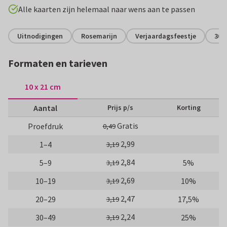
Alle kaarten zijn helemaal naar wens aan te passen
Uitnodigingen
Rosemarijn
Verjaardagsfeestje
30 j
Formaten en tarieven
10 x 21 cm
Aantal
Prijs p/s
Korting
Gratis
Proefdruk
0,49
2,99
1–4
3,19
2,84
5–9
5%
3,19
2,69
10–19
10%
3,19
2,47
20–29
17,5%
3,19
2,24
30–49
25%
3,19