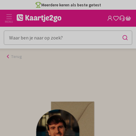
Ga
Meerdere keren als beste getest
naar
de
MENU
inhoud
Terug