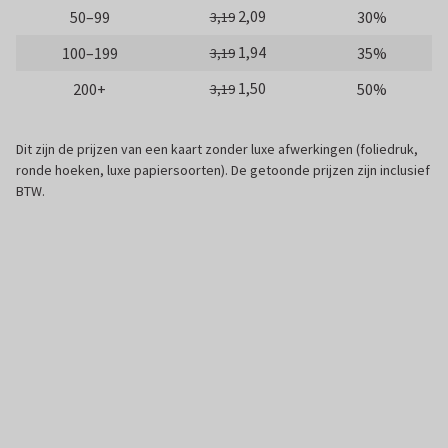
2,09
50–99
30%
3,19
1,94
100–199
35%
3,19
1,50
200+
50%
3,19
Dit zijn de prijzen van een kaart zonder luxe afwerkingen (foliedruk,
ronde hoeken, luxe papiersoorten). De getoonde prijzen zijn inclusief
BTW.