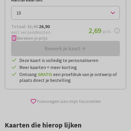
Totaal:
€ 26,90
Totaal:
31,90
26,90
€ 2,69
2,69
per stuk
p/st.
excl. verzendkosten
Bereken je prijs
Bewerk je kaart
Deze kaart is volledig te personaliseren
Meer kaarten = meer korting
Ontvang
GRATIS
een proefdruk van je ontwerp of
plaats direct je bestelling
Toevoegen aan mijn favorieten
Kaarten die hierop lijken