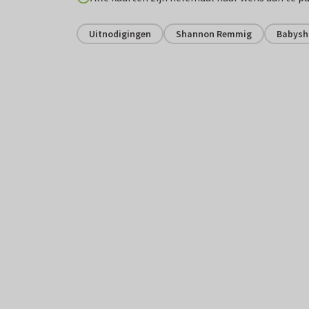
Uitnodigingen
Shannon Remmig
Babysh