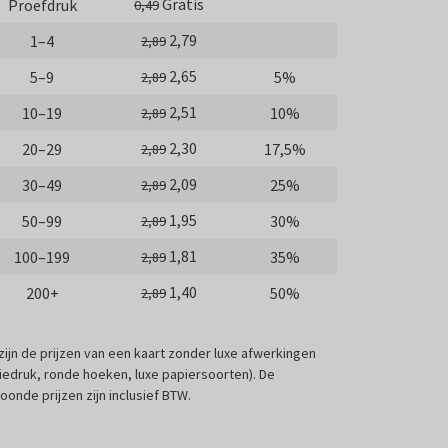
Gratis
Proefdruk
0,49
2,79
1–4
2,89
2,65
5–9
5%
2,89
2,51
10–19
10%
2,89
2,30
20–29
17,5%
2,89
2,09
30–49
25%
2,89
1,95
50–99
30%
2,89
1,81
100–199
35%
2,89
1,40
200+
50%
2,89
 zijn de prijzen van een kaart zonder luxe afwerkingen
liedruk, ronde hoeken, luxe papiersoorten). De
oonde prijzen zijn inclusief BTW.