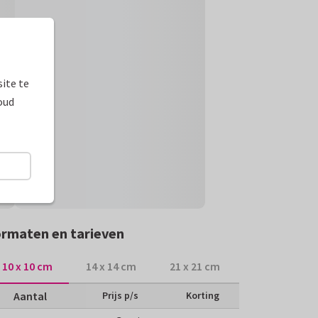
ite te
oud
rmaten en tarieven
10 x 10 cm
14 x 14 cm
21 x 21 cm
Aantal
Prijs p/s
Korting