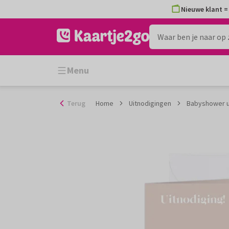
Ga
Nieuwe klant = 
naar
de
inhoud
Menu
Terug
Home
Uitnodigingen
Babyshower u