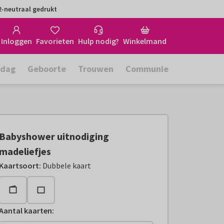
-neutraal gedrukt
Inloggen
Favorieten
Hulp nodig?
Winkelmand
rdag
Geboorte
Trouwen
Communie
Babyshower uitnodiging
madeliefjes
Kaartsoort
:
Dubbele kaart
Aantal kaarten
: