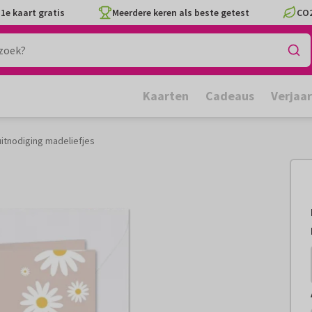
1e kaart gratis
Meerdere keren als beste getest
CO2
Kaarten
Cadeaus
Verjaa
itnodiging madeliefjes