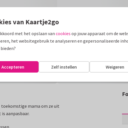
kies van Kaartje2go
akkoord met het opslaan van
cookies
op jouw apparaat om de webs
eren, het websitegebruik te analyseren en gepersonaliseerde inh
 bieden?
Accepteren
Zelf instellen
Weigeren
Fo
 de toekomstige mama om ze uit
 is aanpasbaar.
assen