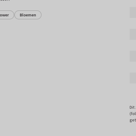
ower
Bloemen
Dit
(fo
get