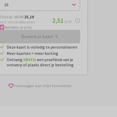
Totaal:
€ 25,10
Totaal:
28,90
25,10
€ 2,51
2,51
per stuk
p/st.
excl. verzendkosten
Bereken je prijs
Bewerk je kaart
Deze kaart is volledig te personaliseren
Meer kaarten = meer korting
Ontvang
GRATIS
een proefdruk van je
ontwerp of plaats direct je bestelling
Toevoegen aan mijn favorieten