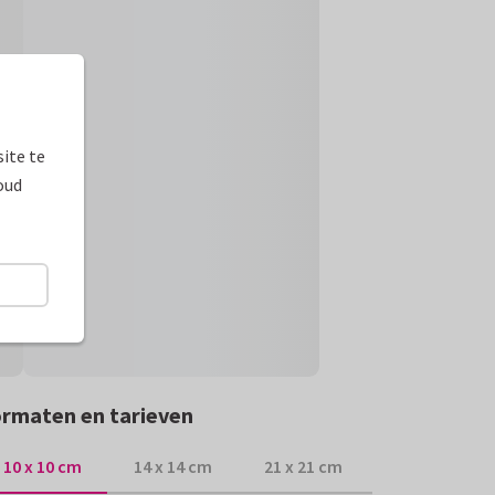
ite te
oud
rmaten en tarieven
10 x 10 cm
14 x 14 cm
21 x 21 cm