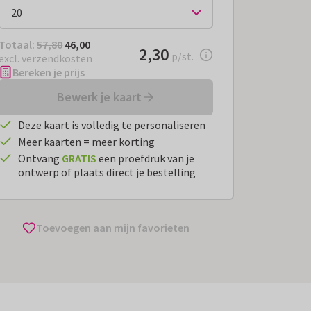
Totaal:
€ 46,00
Totaal:
57,80
46,00
€ 2,30
2,30
per stuk
p/st.
excl. verzendkosten
Bereken je prijs
Bewerk je kaart
Deze kaart is volledig te personaliseren
Meer kaarten = meer korting
Ontvang
GRATIS
een proefdruk van je
ontwerp of plaats direct je bestelling
Toevoegen aan mijn favorieten