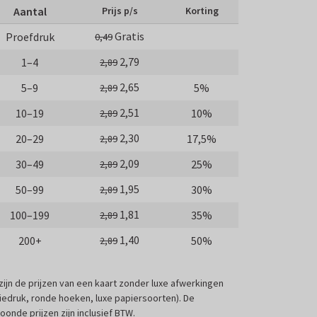
Aantal
Prijs p/s
Korting
Gratis
Proefdruk
0,49
2,79
1–4
2,89
2,65
5–9
5%
2,89
2,51
10–19
10%
2,89
2,30
20–29
17,5%
2,89
2,09
30–49
25%
2,89
1,95
50–99
30%
2,89
1,81
100–199
35%
2,89
1,40
200+
50%
2,89
 zijn de prijzen van een kaart zonder luxe afwerkingen
liedruk, ronde hoeken, luxe papiersoorten). De
oonde prijzen zijn inclusief BTW.