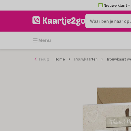
Ga
Nieuwe klant = 
naar
de
inhoud
Menu
Terug
Home
Trouwkaarten
Trouwkaart we