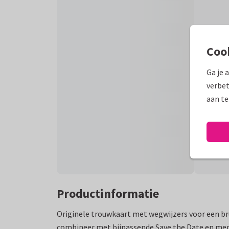
Coo
Ga je 
verbet
aan te
Productinformatie
Originele trouwkaart met wegwijzers voor een brui
combineer met bijpassende Save the Date en me