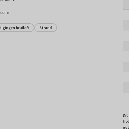
assen
igingen bruiloft
Strand
Dit
(fo
get