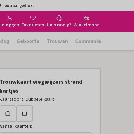
-neutraal gedrukt
Inloggen
Favorieten
Hulp nodig?
Winkelmand
rdag
Geboorte
Trouwen
Communie
Trouwkaart wegwijzers strand
hartjes
Kaartsoort
:
Dubbele kaart
Aantal kaarten
: