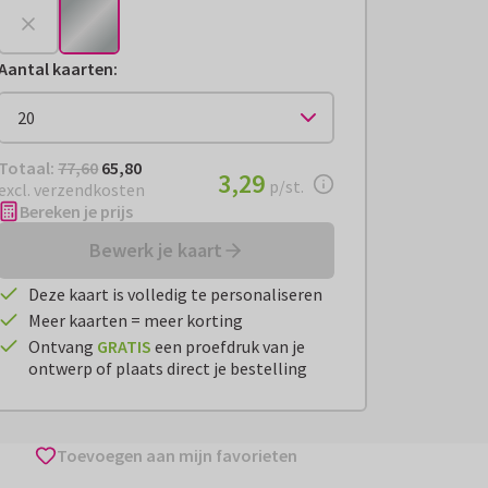
Aantal kaarten
:
Totaal:
€ 65,80
Totaal:
77,60
65,80
€ 3,29
3,29
per stuk
p/st.
excl. verzendkosten
Bereken je prijs
Bewerk je kaart
Deze kaart is volledig te personaliseren
Meer kaarten = meer korting
Ontvang
GRATIS
een proefdruk van je
ontwerp of plaats direct je bestelling
Toevoegen aan mijn favorieten