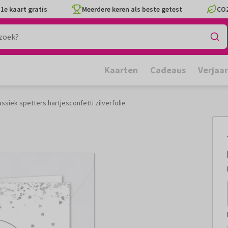
1e kaart gratis
Meerdere keren als beste getest
CO2
Kaarten
Cadeaus
Verjaa
ssiek spetters hartjesconfetti zilverfolie