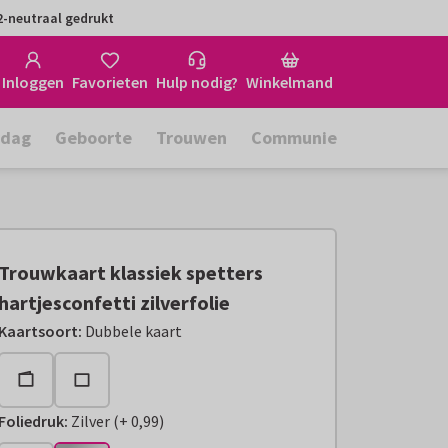
-neutraal gedrukt
Inloggen
Favorieten
Hulp nodig?
Winkelmand
rdag
Geboorte
Trouwen
Communie
Trouwkaart klassiek spetters
hartjesconfetti zilverfolie
Kaartsoort
:
Dubbele kaart
Foliedruk
:
Zilver
(
+
0,99
)
+
€ 0,99