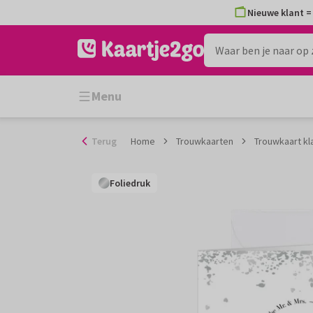
Ga
Nieuwe klant = 
naar
de
inhoud
Menu
Terug
Home
Trouwkaarten
Trouwkaart kla
Foliedruk
Foliedruk
Foliedruk
Foliedruk
Foliedruk