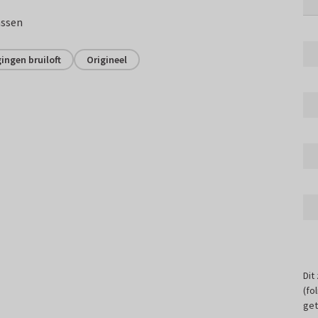
assen
ingen bruiloft
Origineel
Dit
(fo
get