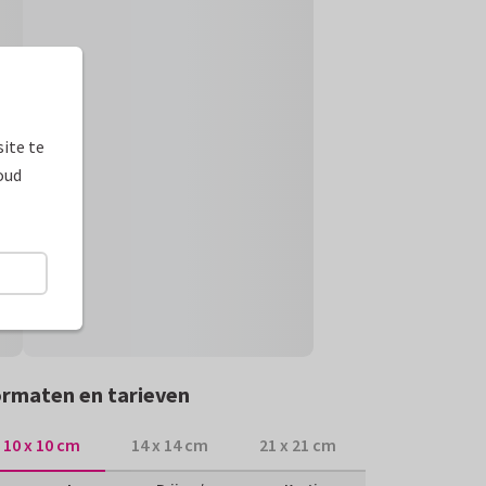
ite te
oud
rmaten en tarieven
10 x 10 cm
14 x 14 cm
21 x 21 cm