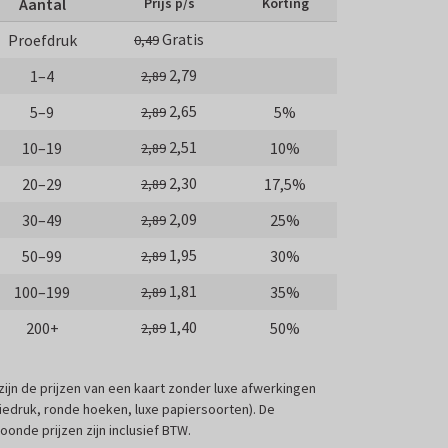
Aantal
Prijs p/s
Korting
Gratis
Proefdruk
0,49
2,79
1–4
2,89
2,65
5–9
5%
2,89
2,51
10–19
10%
2,89
2,30
20–29
17,5%
2,89
2,09
30–49
25%
2,89
1,95
50–99
30%
2,89
1,81
100–199
35%
2,89
1,40
200+
50%
2,89
 zijn de prijzen van een kaart zonder luxe afwerkingen
liedruk, ronde hoeken, luxe papiersoorten). De
oonde prijzen zijn inclusief BTW.