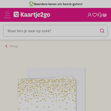
Ga
Meerdere keren als beste getest
naar
de
MENU
inhoud
Terug