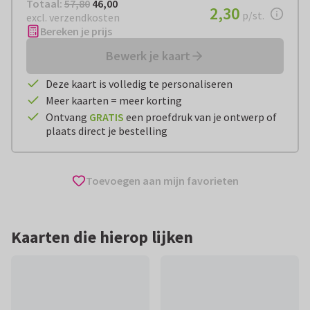
Totaal:
€ 46,00
Totaal:
57,80
46,00
€ 2,30
2,30
per stuk
p/st.
excl. verzendkosten
Bereken je prijs
Bewerk je kaart
Deze kaart is volledig te personaliseren
Meer kaarten = meer korting
Ontvang
GRATIS
een proefdruk van je ontwerp of
plaats direct je bestelling
Toevoegen aan mijn favorieten
Kaarten die hierop lijken