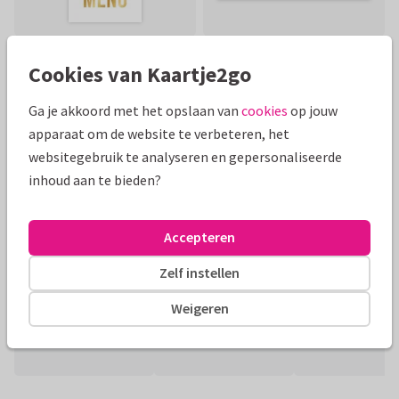
Cookies van Kaartje2go
Toon meer
Ga je akkoord met het opslaan van
cookies
op jouw
apparaat om de website te verbeteren, het
websitegebruik te analyseren en gepersonaliseerde
Mooie extra's bij je kaart
inhoud aan te bieden?
Accepteren
Zelf instellen
Weigeren