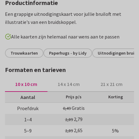
Productinformatie
Een grappige uitnodigingskaart voor jullie bruiloft met
illustratie's van een bruidskoppel.
Alle kaarten zijn helemaal naar wens aan te passen
Trouwkaarten
Paperhugs - by Lidy
Uitnodigingen bruilof
Formaten en tarieven
10 x 10 cm
14 x 14 cm
21 x 21 cm
Aantal
Prijs p/s
Korting
Gratis
Proefdruk
0,49
2,79
1–4
2,89
2,65
5–9
5%
2,89