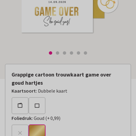
Grappige cartoon trouwkaart game over
goud hartjes
Kaartsoort
:
Dubbele kaart
Foliedruk
:
Goud
(
+
0,99
)
+
€ 0,99