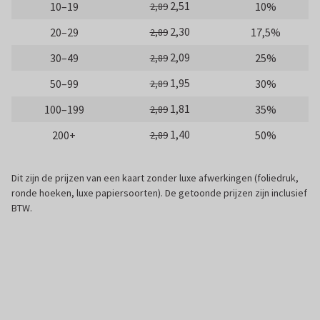
2,51
10–19
10%
2,89
2,30
20–29
17,5%
2,89
2,09
30–49
25%
2,89
1,95
50–99
30%
2,89
1,81
100–199
35%
2,89
1,40
200+
50%
2,89
Dit zijn de prijzen van een kaart zonder luxe afwerkingen (foliedruk,
ronde hoeken, luxe papiersoorten). De getoonde prijzen zijn inclusief
BTW.