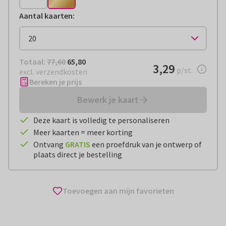
Aantal kaarten
:
Totaal:
€ 65,80
Totaal:
77,60
65,80
€ 3,29
3,29
per stuk
p/st.
excl. verzendkosten
Bereken je prijs
Bewerk je kaart
Deze kaart is volledig te personaliseren
Meer kaarten = meer korting
Ontvang
GRATIS
een proefdruk van je ontwerp of
plaats direct je bestelling
Toevoegen aan mijn favorieten