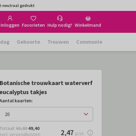
-neutraal gedrukt
Inloggen
Favorieten
Hulp nodig?
Winkelmand
rdag
Geboorte
Trouwen
Communie
Botanische trouwkaart waterverf
eucalyptus takjes
Aantal kaarten
:
Totaal:
€ 49,40
Totaal:
63,80
49,40
€ 2,47
2,47
per stuk
p/st.
excl. verzendkosten