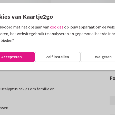
kies van Kaartje2go
akkoord met het opslaan van
cookies
op jouw apparaat om de webs
eren, het websitegebruik te analyseren en gepersonaliseerde inh
 bieden?
Accepteren
Zelf instellen
Weigeren
Fo
eucalyptus takjes om familie en
assen