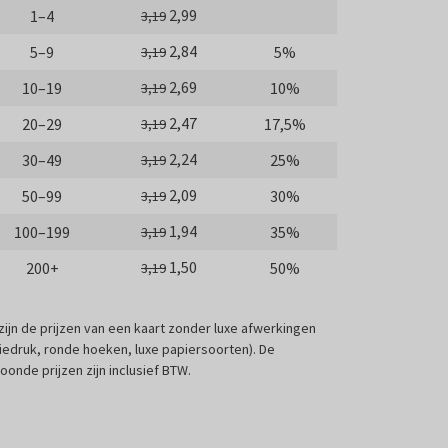
2,99
1–4
3,19
2,84
5–9
5%
3,19
2,69
10–19
10%
3,19
2,47
20–29
17,5%
3,19
2,24
30–49
25%
3,19
2,09
50–99
30%
3,19
1,94
100–199
35%
3,19
1,50
200+
50%
3,19
 zijn de prijzen van een kaart zonder luxe afwerkingen
liedruk, ronde hoeken, luxe papiersoorten). De
oonde prijzen zijn inclusief BTW.