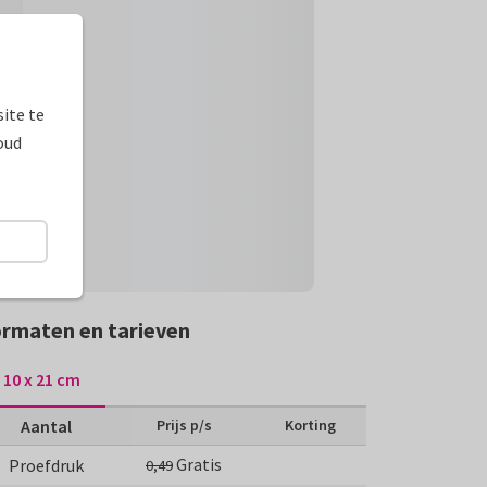
ite te
oud
rmaten en tarieven
10 x 21 cm
Aantal
Prijs p/s
Korting
Gratis
Proefdruk
0,49