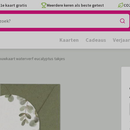
1e kaart gratis
Meerdere keren als beste getest
CO2
Kaarten
Cadeaus
Verjaa
ouwkaart waterverf eucalyptus takjes