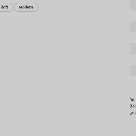
iloft
Modern
Dit
(fo
get