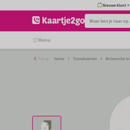
Ga
Nieuwe klant = 
naar
de
inhoud
Menu
Terug
Home
Trouwkaarten
Botanische tr