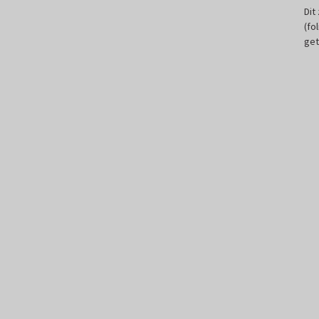
Dit
(fo
get