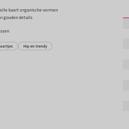
volle kaart organische vormen
n gouden details
assen
aartjes
Hip en trendy