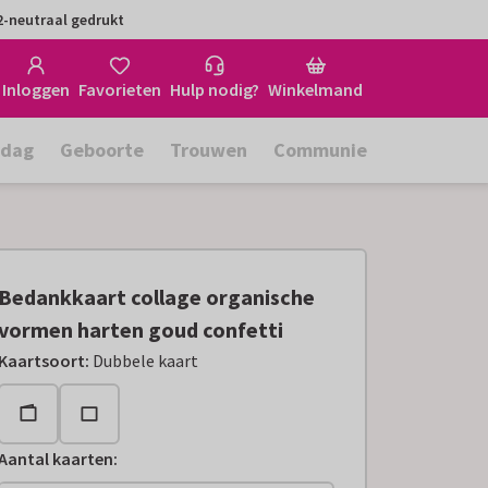
-neutraal gedrukt
Inloggen
Favorieten
Hulp nodig?
Winkelmand
rdag
Geboorte
Trouwen
Communie
Bedankkaart collage organische
vormen harten goud confetti
Kaartsoort
:
Dubbele kaart
Aantal kaarten
: