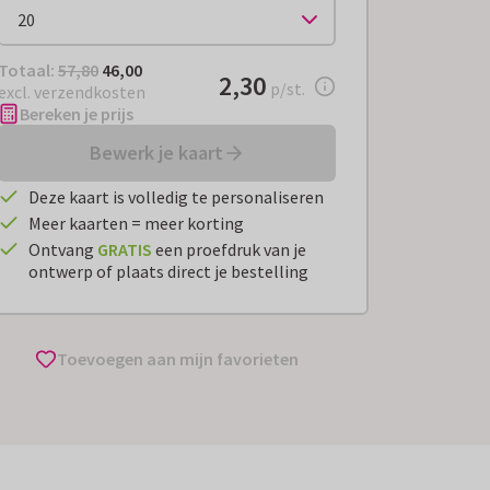
Totaal:
€ 46,00
Totaal:
57,80
46,00
€ 2,30
2,30
per stuk
p/st.
excl. verzendkosten
Bereken je prijs
Bewerk je kaart
Deze kaart is volledig te personaliseren
Meer kaarten = meer korting
Ontvang
GRATIS
een proefdruk van je
ontwerp of plaats direct je bestelling
Toevoegen aan mijn favorieten