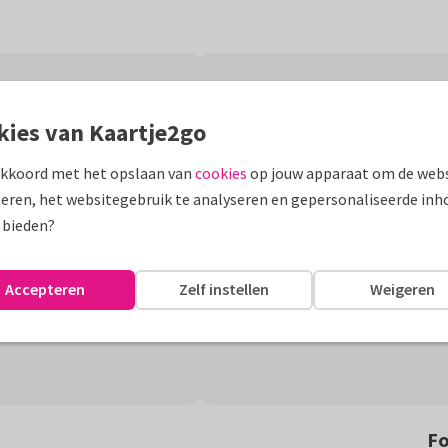
kies van Kaartje2go
akkoord met het opslaan van
cookies
op jouw apparaat om de webs
eren, het websitegebruik te analyseren en gepersonaliseerde inh
 bieden?
Accepteren
Zelf instellen
Weigeren
Fo