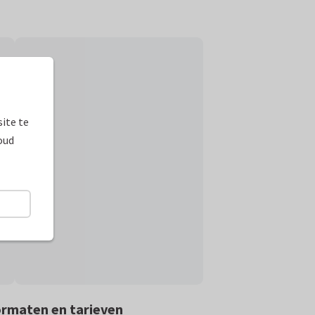
ite te
oud
rmaten en tarieven