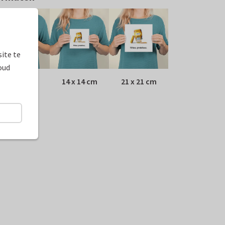
ite te
oud
10 x 10 cm
14 x 14 cm
21 x 21 cm