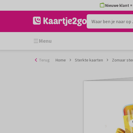
Ga
Nieuwe klant = 
naar
de
inhoud
Menu
Terug
Home
Sterkte kaarten
Zomaar ster