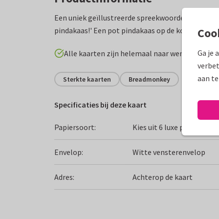
Een uniek geïllustreerde spreekwoorden kaartje, 
pindakaas!' Een pot pindakaas op de kop...
Coo
Ga je 
Alle kaarten zijn helemaal naar wens aan te p
verbet
aan te
Sterkte kaarten
Breadmonkey
Specificaties bij deze kaart
Papiersoort:
Kies uit 6 luxe papiersoor
Envelop:
Witte vensterenvelop
Adres:
Achterop de kaart