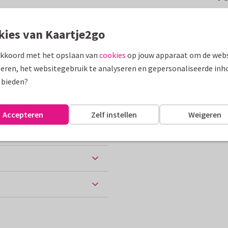
met de tekst 'Helaas
kies van Kaartje2go
akkoord met het opslaan van
cookies
op jouw apparaat om de webs
assen
eren, het websitegebruik te analyseren en gepersonaliseerde inh
 bieden?
Accepteren
Zelf instellen
Weigeren
ten