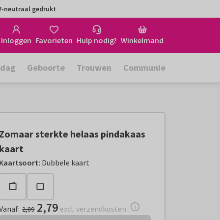
-neutraal gedrukt
Inloggen
Favorieten
Hulp nodig?
Winkelmand
rdag
Geboorte
Trouwen
Communie
Zomaar sterkte helaas pindakaas
kaart
Vanaf:
€ 2,79
excl. verzendkosten
Kaartsoort
:
Dubbele kaart
2,79
Vanaf
:
excl. verzendkosten
2,89