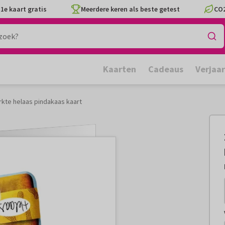
1e kaart gratis
Meerdere keren als beste getest
CO2
Kaarten
Cadeaus
Verjaa
kte helaas pindakaas kaart