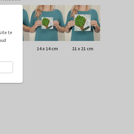
ite te
oud
10 x 10 cm
14 x 14 cm
21 x 21 cm