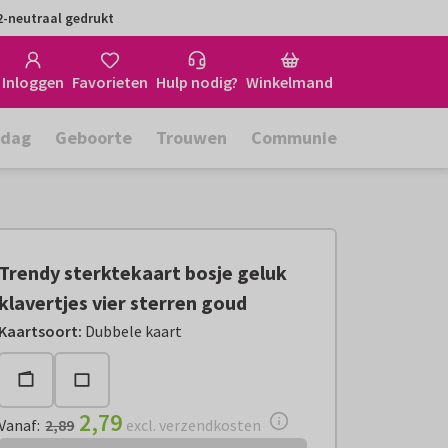
-neutraal gedrukt
Inloggen
Favorieten
Hulp nodig?
Winkelmand
rdag
Geboorte
Trouwen
Communie
Trendy sterktekaart bosje geluk
klavertjes vier sterren goud
Vanaf:
€ 2,79
excl. verzendkosten
Kaartsoort
:
Dubbele kaart
2,79
Vanaf
:
2,89
excl. verzendkosten