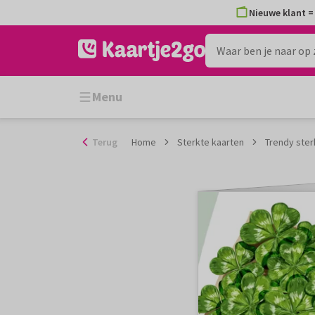
Ga
Nieuwe klant = 
naar
de
inhoud
Menu
Terug
Home
Sterkte kaarten
Trendy ster