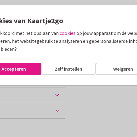
uk kan gebruiken met
ormgeving. Tekst is aanpasbaar
kies van Kaartje2go
akkoord met het opslaan van
cookies
op jouw apparaat om de webs
assen
eren, het websitegebruik te analyseren en gepersonaliseerde inh
 bieden?
e en medeleven
Operatie
Accepteren
Zelf instellen
Weigeren
ten