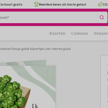
1e kaart gratis
Meerdere keren als beste getest
CO2
Kaarten
Cadeaus
Verjaa
ktekaart bosje geluk klavertjes vier sterren goud