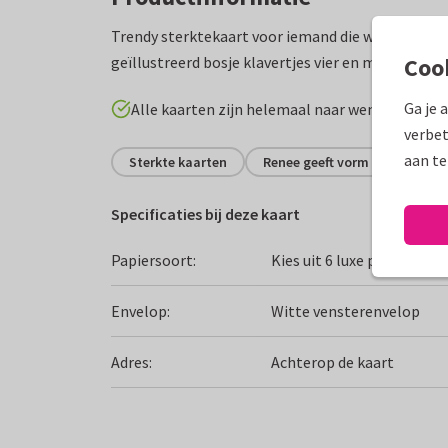
Trendy sterktekaart voor iemand die wel wat gel
geïllustreerd bosje klavertjes vier en moderne v
Coo
Ga je 
Alle kaarten zijn helemaal naar wens aan te p
verbet
aan te
Sterkte kaarten
Renee geeft vorm
Sterkt
Specificaties bij deze kaart
Papiersoort:
Kies uit 6 luxe papiersoor
Envelop:
Witte vensterenvelop
Adres:
Achterop de kaart