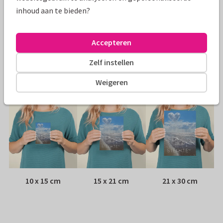
inhoud aan te bieden?
Papiersoort:
Kies uit 6 luxe papiersoorten
Envelop:
Witte vensterenvelop
Accepteren
Zelf instellen
Adres:
Achterop de kaart
Weigeren
Formaten
10 x 15 cm
15 x 21 cm
21 x 30 cm