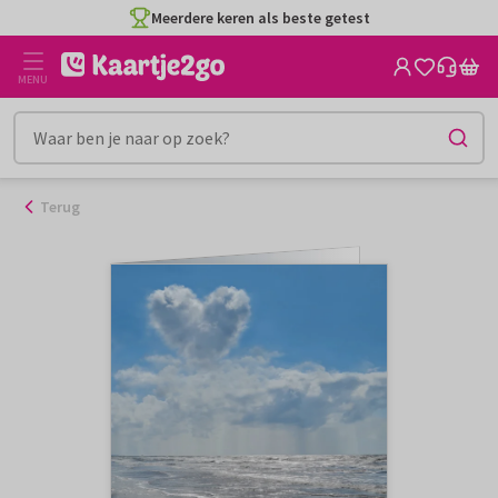
Ga
Meerdere keren als beste getest
naar
de
MENU
inhoud
Terug