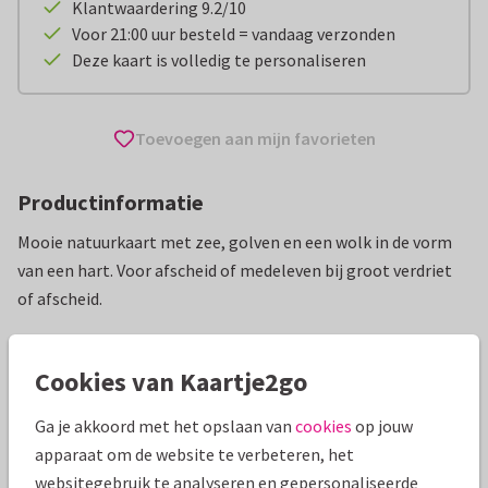
Klantwaardering 9.2/10
Voor 21:00 uur besteld = vandaag verzonden
Deze kaart is volledig te personaliseren
Toevoegen aan mijn favorieten
Productinformatie
Mooie natuurkaart met zee, golven en een wolk in de vorm
van een hart. Voor afscheid of medeleven bij groot verdriet
of afscheid.
Alle kaarten zijn helemaal naar wens aan te passen
Cookies van Kaartje2go
Sterkte kaarten
Creagaat
Sterkte en medeleven
Ga je akkoord met het opslaan van
cookies
op jouw
apparaat om de website te verbeteren, het
Specificaties bij deze kaart
websitegebruik te analyseren en gepersonaliseerde