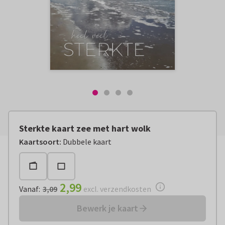
Sterkte kaart zee met hart wolk
Vanaf:
€ 2,99
excl. verzendkosten
Kaartsoort
:
Dubbele kaart
2,99
Vanaf
:
3,09
excl. verzendkosten
Bewerk je kaart