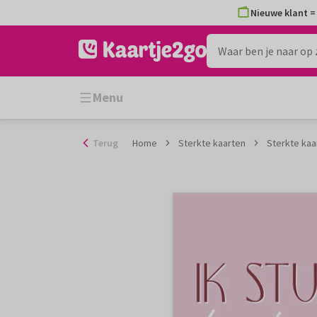
Ga
Nieuwe klant = 
naar
de
inhoud
Menu
Terug
Home
Sterkte kaarten
Sterkte kaar