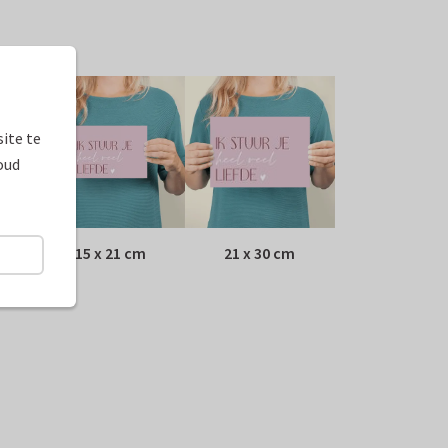
ite te
oud
15 x 21 cm
21 x 30 cm