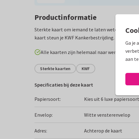
Productinformatie
Coo
Sterkte kaart om iemand te laten weten dat je a
kaart steun je KWF Kankerbestrijding.
Ga je 
verbet
Alle kaarten zijn helemaal naar wens aan te p
aan te
Sterkte kaarten
KWF
Specificaties bij deze kaart
Papiersoort:
Kies uit 6 luxe papiersoor
Envelop:
Witte vensterenvelop
Adres:
Achterop de kaart