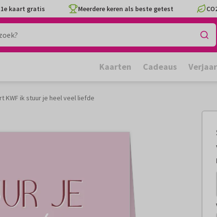
1e kaart gratis
Meerdere keren als beste getest
CO2
Kaarten
Cadeaus
Verjaa
t KWF ik stuur je heel veel liefde