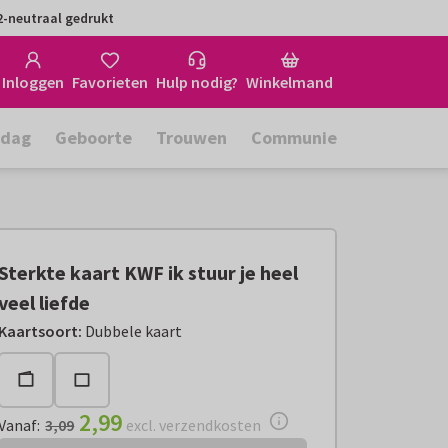
-neutraal gedrukt
Inloggen
Favorieten
Hulp nodig?
Winkelmand
rdag
Geboorte
Trouwen
Communie
Sterkte kaart KWF ik stuur je heel
veel liefde
Vanaf:
€ 2,99
excl. verzendkosten
Kaartsoort
:
Dubbele kaart
2,99
Vanaf
:
3,09
excl. verzendkosten