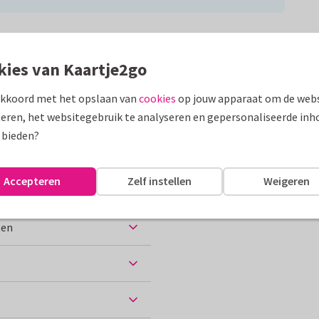
Formaten
kies van Kaartje2go
an hem of haar denkt. Met deze
akkoord met het opslaan van
cookies
op jouw apparaat om de webs
eren, het websitegebruik te analyseren en gepersonaliseerde inh
assen
 bieden?
10 x 15 cm
Accepteren
Zelf instellen
Weigeren
ten