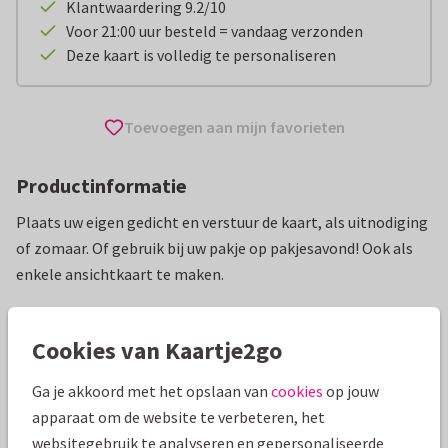
Klantwaardering 9.2/10
Voor 21:00 uur besteld = vandaag verzonden
Deze kaart is volledig te personaliseren
Toevoegen aan mijn favorieten
Productinformatie
Plaats uw eigen gedicht en verstuur de kaart, als uitnodiging
of zomaar. Of gebruik bij uw pakje op pakjesavond! Ook als
enkele ansichtkaart te maken.
Alle kaarten zijn helemaal naar wens aan te passen
Cookies van Kaartje2go
Sinterklaaskaarten
Creagaat
Ga je akkoord met het opslaan van
cookies
op jouw
apparaat om de website te verbeteren, het
Specificaties bij deze kaart
websitegebruik te analyseren en gepersonaliseerde