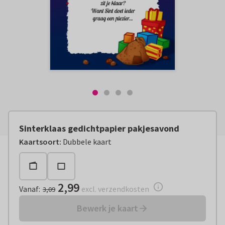
Sinterklaas gedichtpapier pakjesavond
Vanaf:
€ 2,99
excl. verzendkosten
Kaartsoort
:
Dubbele kaart
2,99
Vanaf
:
excl. verzendkosten
3,09
Bewerk je kaart