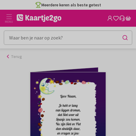
Ga
Meerdere keren als beste getest
naar
de
MENU
inhoud
Terug