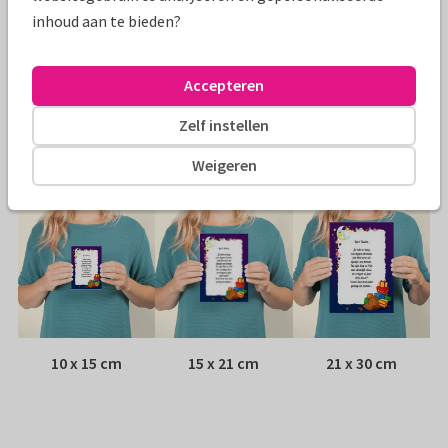
inhoud aan te bieden?
Papiersoort:
Kies uit 6 luxe papiersoorten
Envelop:
Witte vensterenvelop
Accepteren
Zelf instellen
Adres:
Achterop de kaart
Weigeren
Formaten
10 x 15 cm
15 x 21 cm
21 x 30 cm