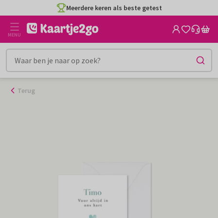
Ga
Meerdere keren als beste getest
naar
de
MENU
inhoud
Terug