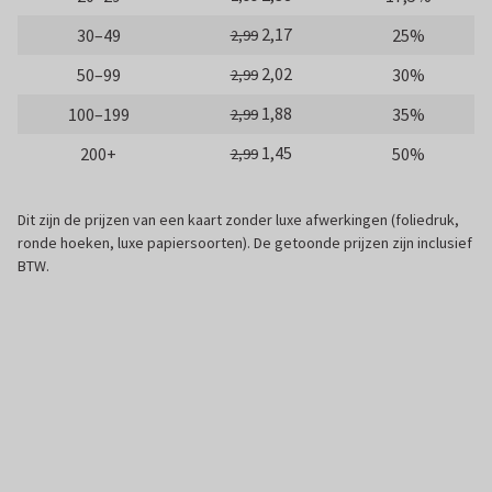
2,17
30–49
25%
2,99
2,02
50–99
30%
2,99
1,88
100–199
35%
2,99
1,45
200+
50%
2,99
Dit zijn de prijzen van een kaart zonder luxe afwerkingen (foliedruk,
ronde hoeken, luxe papiersoorten). De getoonde prijzen zijn inclusief
BTW.