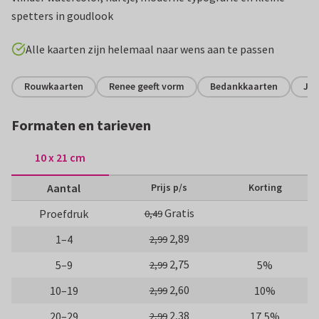
spetters in goudlook
Alle kaarten zijn helemaal naar wens aan te passen
Rouwkaarten
Renee geeft vorm
Bedankkaarten
Jo
Formaten en tarieven
10 x 21 cm
Aantal
Prijs p/s
Korting
Gratis
Proefdruk
0,49
2,89
1–4
2,99
2,75
5–9
5%
2,99
2,60
10–19
10%
2,99
2,38
20–29
17,5%
2,99