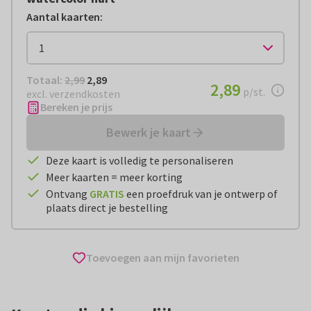
Aantal kaarten
:
Totaal:
€ 2,89
Totaal:
2,99
2,89
€ 2,89
2,89
per stuk
p/st.
excl. verzendkosten
Bereken je prijs
Bewerk je kaart
Deze kaart is volledig te personaliseren
Meer kaarten = meer korting
Ontvang
GRATIS
een proefdruk van je ontwerp of
plaats direct je bestelling
Toevoegen aan mijn favorieten