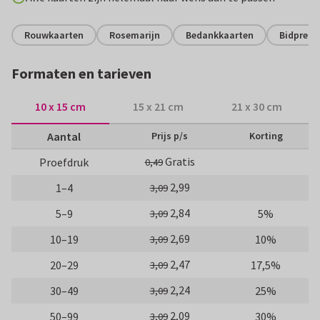
Rouwkaarten
Rosemarijn
Bedankkaarten
Bidprent
Formaten en tarieven
10 x 15 cm
15 x 21 cm
21 x 30 cm
Aantal
Prijs p/s
Korting
Gratis
Proefdruk
0,49
2,99
1–4
3,09
2,84
5–9
5%
3,09
2,69
10–19
10%
3,09
2,47
20–29
17,5%
3,09
2,24
30–49
25%
3,09
2,09
50–99
30%
3,09