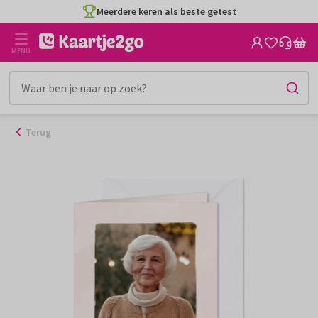
Ga
Meerdere keren als beste getest
naar
de
MENU
inhoud
Terug