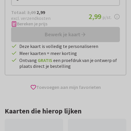
Totaal:
€ 2,99
Totaal:
3,09
2,99
€ 2,99
2,99
per stuk
p/st.
excl. verzendkosten
Bereken je prijs
Bewerk je kaart
Deze kaart is volledig te personaliseren
Meer kaarten = meer korting
Ontvang
GRATIS
een proefdruk van je ontwerp of
plaats direct je bestelling
Toevoegen aan mijn favorieten
Kaarten die hierop lijken