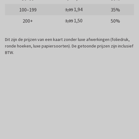
1,94
100–199
35%
3,09
1,50
200+
50%
3,09
Dit zijn de prijzen van een kaart zonder luxe afwerkingen (foliedruk,
ronde hoeken, luxe papiersoorten). De getoonde prijzen zijn inclusief
BTW.