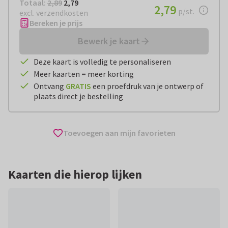
Totaal:
€ 2,79
Totaal:
2,89
2,79
€ 2,79
2,79
per stuk
p/st.
excl. verzendkosten
Bereken je prijs
Bewerk je kaart
Deze kaart is volledig te personaliseren
Meer kaarten = meer korting
Ontvang
GRATIS
een proefdruk van je ontwerp of
plaats direct je bestelling
Toevoegen aan mijn favorieten
Kaarten die hierop lijken