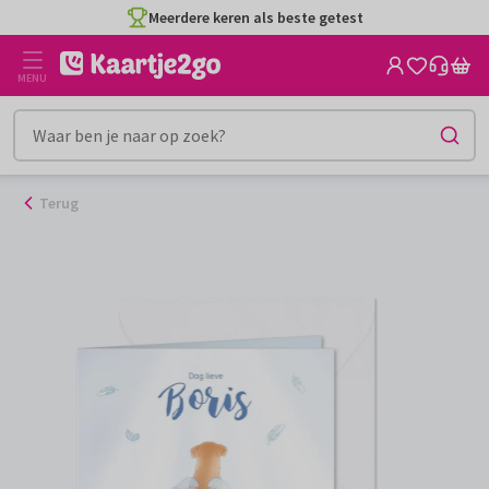
Ga
Meerdere keren als beste getest
naar
de
MENU
inhoud
Terug